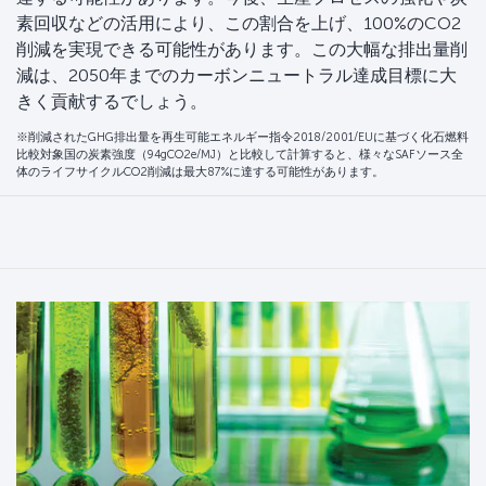
素回収などの活用により、この割合を上げ、100%のCO2
削減を実現できる可能性があります。この大幅な排出量削
減は、2050年までのカーボンニュートラル達成目標に大
きく貢献するでしょう。
※削減されたGHG排出量を再生可能エネルギー指令2018/2001/EUに基づく化石燃料
比較対象国の炭素強度（94gCO2e/MJ）と比較して計算すると、様々なSAFソース全
体のライフサイクルCO2削減は最大87%に達する可能性があります。