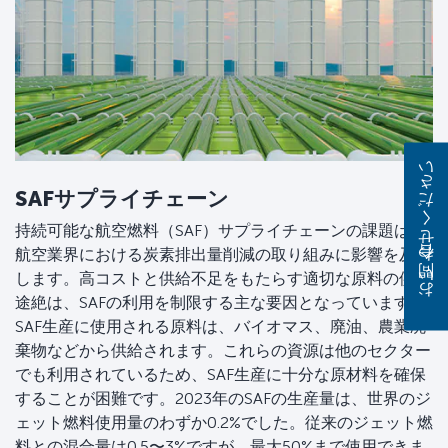
お問い合わせください
SAFサプライチェーン
持続可能な航空燃料（SAF）サプライチェーンの課題は、
航空業界における炭素排出量削減の取り組みに影響を及ぼ
します。高コストと供給不足をもたらす適切な原料の供給
途絶は、SAFの利用を制限する主な要因となっています。
SAF生産に使用される原料は、バイオマス、廃油、農業廃
棄物などから供給されます。これらの資源は他のセクター
でも利用されているため、SAF生産に十分な原材料を確保
することが困難です。2023年のSAFの生産量は、世界のジ
ェット燃料使用量のわずか0.2%でした。従来のジェット燃
料との混合量は0.5〜3%ですが、最大50%まで使用できま