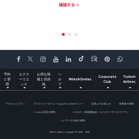
確認する
Facebook
Twitter
Instagram
YouTube
LinkedIn
Tiktok
ブログ
Pinterest
What
予約
エクス
お得な情
ヘ
Corporate
Turkish
と管
ペリエ
報と目的
ル
Miles&Smiles
Club
Airlines
理
ンス
地
プ
アクセシビリティ
プライバシーポリシーおよびCookieポリシー
法律上のお知らせ
搭乗者の権利
Cookie 設定の変更
US DOT（米国運輸省）カスタマーサービスプラン
EU データ主体の権利
Turkish Airlines Copyright © 1996 - 2026