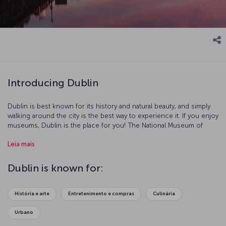
Introducing Dublin
Dublin is best known for its history and natural beauty, and simply
walking around the city is the best way to experience it. If you enjoy
museums, Dublin is the place for you! The National Museum of
Ireland – Archaeology, the National Gallery of Ireland, the Dublin
Leia mais
Writers Museum, Jeanie Johnston and many more museums have
the city's glorious past on show. Trinity College's old library is also
worth investigating, as it houses a number of priceless historic
Dublin is known for:
manuscripts. Shopping and dining await on Grafton Street, where
you can explore local delicacies, shop and people watch to your
heart's content.
História e arte
Entretenimento e compras
Culinária
Urbano