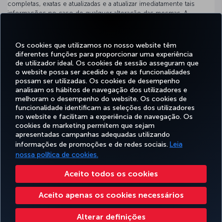
completas, exatas e atualizadas e a atualizar imediatamente tais
informações no caso de qualquer alteração das mesmas. A
Empresa não será considerada responsável se o Titular dos Dados
não fornecer informações atualizadas.
Os cookies que utilizamos no nosso website têm
Como titular dos dados, aceita que poderá não beneficiar
diferentes funções para proporcionar uma experiência
plenamente do funcionamento do Site ou da aplicação se fizer um
de utilizador ideal. Os cookies de sessão asseguram que
pedido que impeça a Empresa de utilizar quaisquer dados pessoais
o website possa ser acedido e que as funcionalidades
e declara assumir toda e qualquer responsabilidade que daí possa
possam ser utilizadas. Os cookies de desempenho
decorrer.
analisam os hábitos de navegação dos utilizadores e
melhoram o desempenho do website. Os cookies de
funcionalidade identificam as seleções dos utilizadores
Facebook
Twitter
Instagram
YouTube
LinkedIn
Tiktok
Blogue
no website e facilitam a experiência de navegação. Os
cookies de marketing permitem que sejam
apresentadas campanhas adequadas utilizando
informações de promoções e de redes sociais.
Leia
RESERVAR&GERIR
EXPERIENCIE
OFERTAS&DESTINOS
AJUDA
MILES
nossa política de cookies.
Aceito todos os cookies
Acessibilidade
Politicas de privacidade e de cookies
Aviso Legal
Direitos dos Passageiros
Aceito apenas os cookies necessários
Livro De Reclamações
Alterar definições de cookies
Direitos dos Titulares dos Dados da UE
Turkish Airlines Copyright © 1996 - 2026
Alterar definições