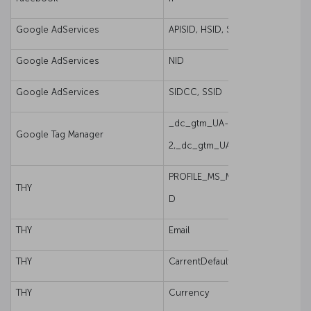
Google AdServices
APISID, HSID, SAPISID, SID
Google AdServices
NID
Google AdServices
SIDCC, SSID
_dc_gtm_UA-45731639-
Google Tag Manager
2,_dc_gtm_UA-45731639-4
PROFILE_MS_MEMBERSHIP_I
THY
D
THY
Email
THY
CarrentDefaultCurrency
THY
Currency