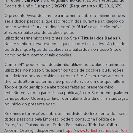
n.º 6698 ("
Lei PDP
") e o Regulamento Geral sobre a Proteção de
Dados da União Europeia ("
RGPD
") (Regulamento (UE) 2016/679).
O presente Aviso destina-se a informá-lo sobre o tratamento dos
seus dados pessoais, que são recolhidos durante a utilização do
nosso website "turkishairlines.com" (o "
Site
") e aplicação móvel,
através da utilização de cookies pelos
utilizadores/membros/visitantes do Site ("
Titular dos Dados
").
Nesse sentido, descrevemos aqui para que finalidades são tratados
os dados, que tipos de cookies são utilizados no nosso Site, e
como poderá controlar tais cookies.
Como THY, poderemos decidir não utilizar os cookies atualmente
utilizados no nosso Site, alterar os tipos de cookies ou funções
ou adicionar novos cookies ao nosso Site. Assim, reservamos o
direito de alterar os termos do presente aviso em qualquer altura.
Todo e qualquer tipo de alterações feitas ao presente aviso
entrarão em vigor a partir da sua publicação no Site ou em qualquer
canal público. Queira por favor consultar a data da última atualização
no início do presente aviso.
Para mais informações sobre as finalidades do tratamento dos seus
dados pessoais pela Empresa, poderá consultar a Política de
Proteção e Tratamento de Dados Pessoais da Türk Hava Yolları
Anonim Ortaklığı, disponível em
https://www.turkishairlines.com/en-