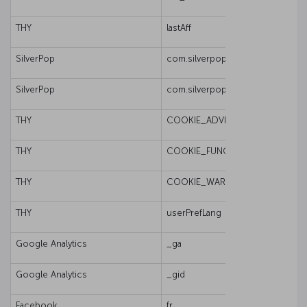
THY
lastAff
SilverPop
com.silverpop.iMA.page_visit, co
SilverPop
com.silverpop.iMAWebCookie
THY
COOKIE_ADVERTISEMENTS
THY
COOKIE_FUNCTIONAL
THY
COOKIE_WARNING_VIEWED
THY
userPrefLang
Google Analytics
_ga
Google Analytics
_gid
Facebook
fr