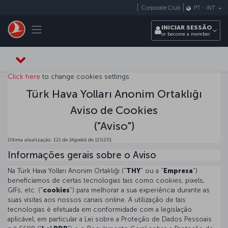
Pular para o conteúdo principal
Corporate Club
PT
-
INT
Toggle navigation
INICIAR SESSÃO
or become a member
Click here
to change cookies settings
Türk Hava Yolları Anonim Ortaklığı
Aviso de Cookies
("Aviso")
Última atualização: 12] de [Agosto] de [2020]
Informações gerais sobre o Aviso
Na Türk Hava Yolları Anonim Ortaklığı ("
THY
" ou a "
Empresa
")
beneficiamos de certas tecnologias tais como cookies, pixels,
GIFs, etc. ("
cookies
") para melhorar a sua experiência durante as
suas visitas aos nossos canais online. A utilização de tais
tecnologias é efetuada em conformidade com a legislação
aplicável, em particular a Lei sobre a Proteção de Dados Pessoais