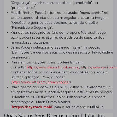
"Segurança" e gerir os seus cookies, "permitindo" ou
"proibindo-os".
Mozilla Firefox: Poderá clicar no separador "menu aberto" no
canto superior direito do seu navegador e clicar na imagem
"Opções" e gerir os seus cookies, utilizando o botão
"Privacidade e Segurança".
Para outros navegadores (tais como opera, Microsoft edge,
etc.), poderá rever as páginas de ajuda ou de suporte dos
navegadores relevantes.
Safari: Poderá selecionar o separador "safari" na secção
"Definições", e gerir os seus cookies na secção "Privacidade e
Segurança".
Para além das opções acima, poderá também
consultar
https://www.allaboutcookies.org
,
https://www.youronli
conhecer todos os cookies e gerir os cookies, ou poderá
utilizar a aplicação "Privacy Badger"
(
https://www.eff.org/tr/privacybadger
).
Para a gestão dos cookies ou SDK (Software Development Kit)
em aplicações móveis, poderá seguir as instruções na Secção
"Privacidade ou Definições" do seu dispositivo, ou poderá
descarregar o Lumen Privacy Monitor
(
https://haystack.mobi
) para o seu telefone e utilizá-lo.
Quais São os Seus Direitos como Titular dos