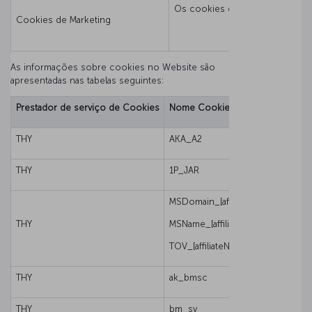
Os cookies de terceiros (por e
Cookies de Marketing
As informações sobre cookies no Website são
apresentadas nas tabelas seguintes:
Prestador de serviço de Cookies
Nome Cookies
THY
AKA_A2
THY
1P_JAR
MSDomain_[affiliateName],
THY
MSName_[affiliateName],
TOV_[affiliateName]
THY
ak_bmsc
THY
bm_sv