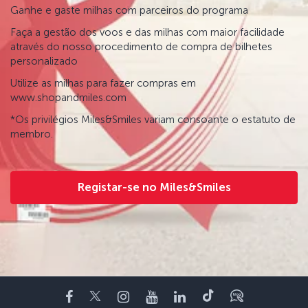
Ganhe e gaste milhas com parceiros do programa
Faça a gestão dos voos e das milhas com maior facilidade
através do nosso procedimento de compra de bilhetes
personalizado
Utilize as milhas para fazer compras em
www.shopandmiles.com
*Os privilégios Miles&Smiles variam consoante o estatuto de
membro.
Registar-se no Miles&Smiles
Facebook
Twitter
Instagram
YouTube
LinkedIn
Tiktok
Blogue