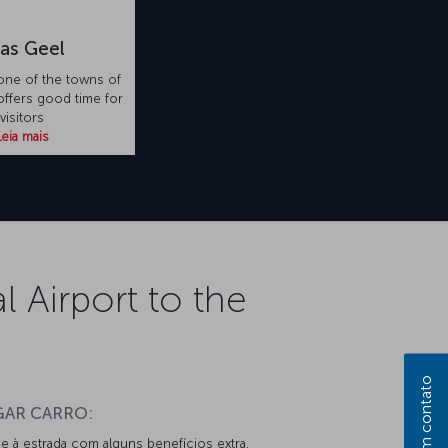
as Geel
one of the towns of
ffers good time for
visitors
Leia mais
 Airport to the
Entre em contato
GAR CARRO:
e à estrada com alguns benefícios extra.