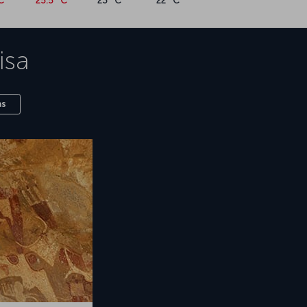
C
25.5 °C
23 °C
22 °C
isa
as