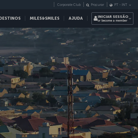
Corporate Club
Procurar
PT
-
INT
INICIAR SESSÃO
DESTINOS
MILES&SMILES
AJUDA
or become a member