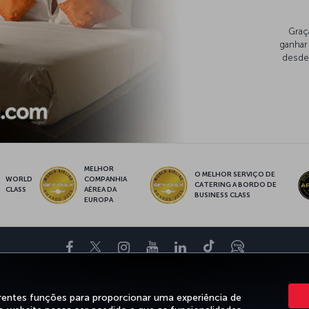
Graç
ganhar
desde 
MELHOR
O MELHOR SERVIÇO DE
WORLD
COMPANHIA
CATERING A BORDO DE
CLASS
AÉREA DA
BUSINESS CLASS
EUROPA
Facebook
Twitter
Instagram
YouTube
LinkedIn
Tiktok
Blogue
ENCIE
OFERTAS&DESTINOS
AJUDA
MILES&SMILES
CORPORATE
rentes funções para proporcionar uma experiência de