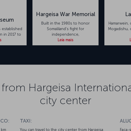
Hargeisa War Memorial
La
useum
Built in the 1980s to honor
Hamarwein, 
 established
Somaliland's fight for
Mogadishu, o
n in 2017 to
independence,
s
Leia mais
 from Hargeisa International
city center
ICO:
TAXI:
ALU
6 km
You can travel to the city center from Hargeisa
Faça-s