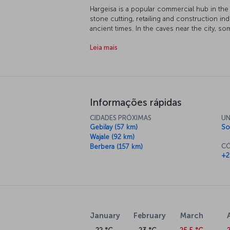
Hargeisa is a popular commercial hub in the 
stone cutting, retailing and construction in
ancient times. In the caves near the city, so
can be found. In the city, you can experienc
Leia mais
You can participate in various alternative ac
and taste dishes that are the fusion of differ
Informações rápidas
CIDADES PRÓXIMAS
UN
Gebilay (57 km)
So
Wajale (92 km)
CÓ
Berbera (157 km)
+2
January
February
March