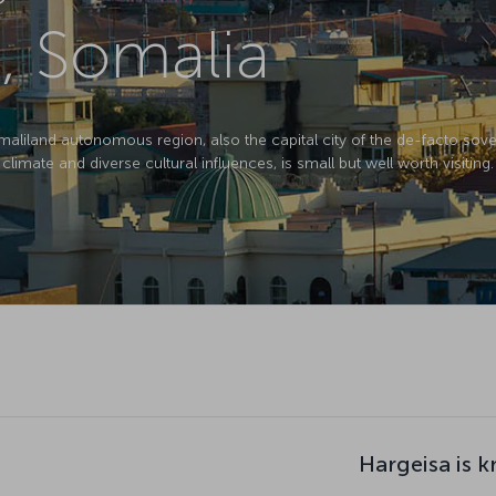
, Somalia
Somaliland autonomous region, also the capital city of the de-facto sov
l climate and diverse cultural influences, is small but well worth visiting.
Hargeisa is 