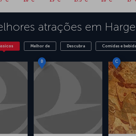
27 °C
28 °C
29 °C
27.5 °C
26 °C
27 °
lhores atrações em
Harge
ássicos
Melhor de
Descubra
Comidas e bebid
B
C