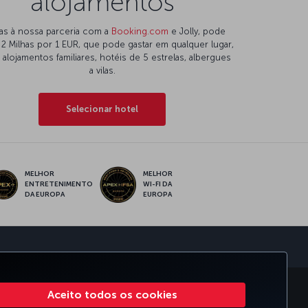
alojamentos
as à nossa parceria com a
Booking.com
e Jolly, pode
 2 Milhas por 1 EUR, que pode gastar em qualquer lugar,
alojamentos familiares, hotéis de 5 estrelas, albergues
a vilas.
Selecionar hotel
MELHOR
MELHOR
ENTRETENIMENTO
WI-FI DA
DA EUROPA
EUROPA
 CLUB
TURKISH AIRLINES
Aceito todos os cookies