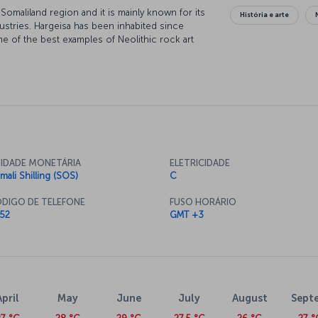
Somaliland region and it is mainly known for its
História e arte
dustries. Hargeisa has been inhabited since
me of the best examples of Neolithic rock art
e the fascinating atmosphere of Africa closely.
tivities such as off-road tours or museum tours
ent cultures.
IDADE MONETÁRIA
ELETRICIDADE
mali Shilling (SOS)
C
DIGO DE TELEFONE
FUSO HORÁRIO
52
GMT +3
April
May
June
July
August
Sept