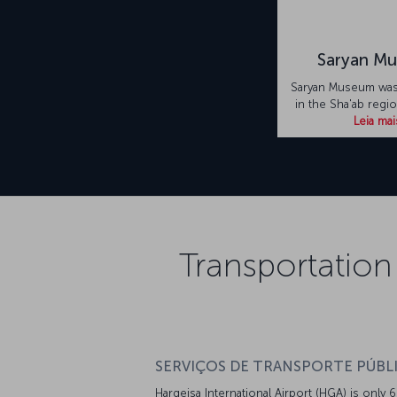
Saryan M
Saryan Museum was
in the Sha'ab regio
Leia mai
Transportation
SERVIÇOS DE TRANSPORTE PÚBL
Hargeisa International Airport (HGA) is only 