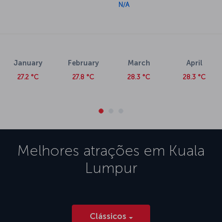
N/A
January
February
March
April
27.2 °C
27.8 °C
28.3 °C
28.3 °C
Melhores atrações em
Kuala
Lumpur
Clássicos