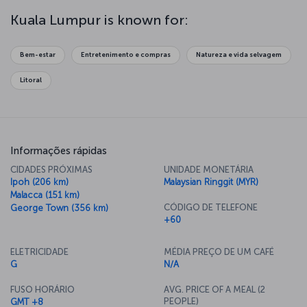
which you can explore along with the Malayan Railway Administration
Building. Be sure to explore the markets of the city, where you'll
Kuala Lumpur is known for:
find locally produced goods and electronics - just be sure you
haggle for the best price. Then take a trip to Menara KL Museum
and head up to the top floor for some breathtaking views of the
Bem-estar
Entretenimento e compras
Natureza e vida selvagem
city. You'll also be able to try some of the best food Malaysian
cuisine has to offer in the tower's revolving restaurant.
Litoral
Informações rápidas
CIDADES PRÓXIMAS
UNIDADE MONETÁRIA
Ipoh (206 km)
Malaysian Ringgit (MYR)
Malacca (151 km)
CÓDIGO DE TELEFONE
George Town (356 km)
+60
ELETRICIDADE
MÉDIA PREÇO DE UM CAFÉ
G
N/A
FUSO HORÁRIO
AVG. PRICE OF A MEAL (2
PEOPLE)
GMT +8