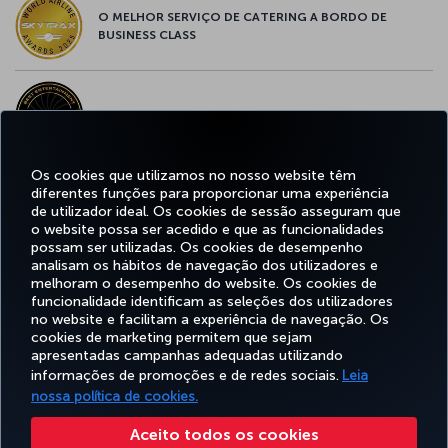
O MELHOR SERVIÇO DE CATERING A BORDO DE
BUSINESS CLASS
MELHOR ENTRETENIMENTO DA EUROPA
Os cookies que utilizamos no nosso website têm
diferentes funções para proporcionar uma experiência
MELHOR WI-FI DA EUROPA
de utilizador ideal. Os cookies de sessão asseguram que
o website possa ser acedido e que as funcionalidades
possam ser utilizadas. Os cookies de desempenho
analisam os hábitos de navegação dos utilizadores e
melhoram o desempenho do website. Os cookies de
funcionalidade identificam as seleções dos utilizadores
Facebook
Twitter
Instagram
YouTube
LinkedIn
Tiktok
Blogue
no website e facilitam a experiência de navegação. Os
cookies de marketing permitem que sejam
apresentadas campanhas adequadas utilizando
informações de promoções e de redes sociais.
Leia
RESERVAR&GERIR
EXPERIENCIE
OFERTAS&DESTINOS
AJUDA
MILES
nossa política de cookies.
Aceito todos os cookies