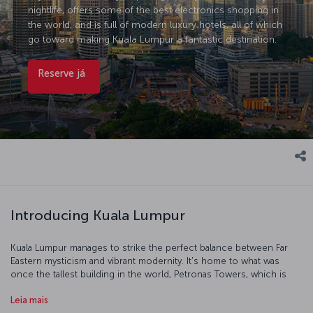
nightlife, offers some of the best electronics shopping in
the world, and is full of modern luxury hotels, all of which
go toward making Kuala Lumpur a fantastic destination.
Reserve já
Introducing Kuala Lumpur
Kuala Lumpur manages to strike the perfect balance between Far
Eastern mysticism and vibrant modernity. It's home to what was
once the tallest building in the world, Petronas Towers, which is
the perfect place to start your exploration of the city. In 1957, the
Leia mais
British flag was lowered and the Malay flag raised in Merdeka Square,