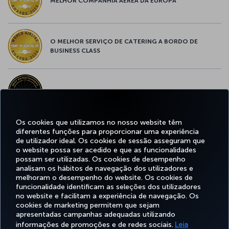
MELHOR COMPANHIA AÉREA DA EUROPA
O MELHOR SERVIÇO DE CATERING A BORDO DE
BUSINESS CLASS
MELHOR ENTRETENIMENTO DA EUROPA
Os cookies que utilizamos no nosso website têm
diferentes funções para proporcionar uma experiência
MELHOR WI-FI DA EUROPA
de utilizador ideal. Os cookies de sessão asseguram que
o website possa ser acedido e que as funcionalidades
possam ser utilizadas. Os cookies de desempenho
analisam os hábitos de navegação dos utilizadores e
melhoram o desempenho do website. Os cookies de
funcionalidade identificam as seleções dos utilizadores
Facebook
Twitter
Instagram
YouTube
LinkedIn
Tiktok
Blogue
no website e facilitam a experiência de navegação. Os
cookies de marketing permitem que sejam
apresentadas campanhas adequadas utilizando
informações de promoções e de redes sociais.
Leia
RESERVAR&GERIR
EXPERIENCIE
OFERTAS&DESTINOS
AJUDA
MILES