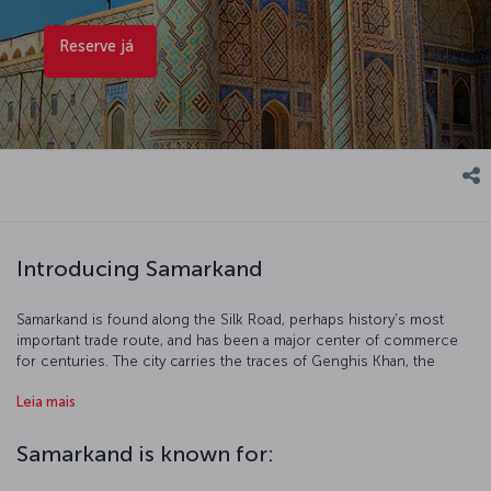
Reserve já
Introducing Samarkand
Samarkand is found along the Silk Road, perhaps history's most
important trade route, and has been a major center of commerce
for centuries. The city carries the traces of Genghis Khan, the
Abbasids and the Timurid Empire, while also boasting some of the
Leia mais
world's finest examples of Islamic architecture. The city itself is
protected by the UNESCO "World Cultural Heritage" list, and as
you'd expect, it's full of historical wonders.
Samarkand is known for: