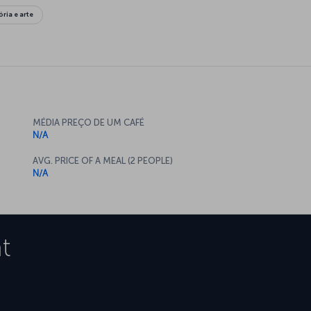
ória e arte
MÉDIA PREÇO DE UM CAFÉ
N/A
AVG. PRICE OF A MEAL (2 PEOPLE)
N/A
t