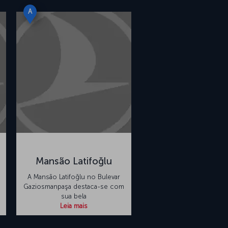
A
Mansão Latifoğlu
A Mansão Latifoğlu no Bulevar
Gaziosmanpaşa destaca-se com
sua bela
Leia mais