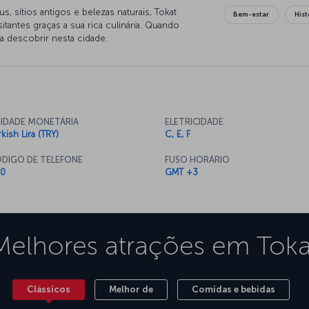
, sítios antigos e belezas naturais, Tokat
Bem-estar
Hist
tantes graças a sua rica culinária. Quando
a descobrir nesta cidade.
IDADE MONETÁRIA
ELETRICIDADE
kish Lira (TRY)
C, E, F
DIGO DE TELEFONE
FUSO HORÁRIO
0
GMT +3
Melhores atrações em
Toka
Clássicos
Melhor de
Comidas e bebidas