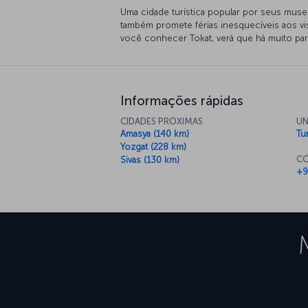
Uma cidade turística popular por seus museus
também promete férias inesquecíveis aos visi
você conhecer Tokat, verá que há muito par
Informações rápidas
CIDADES PRÓXIMAS
UN
Amasya (140 km)
Tur
Yozgat (228 km)
CÓ
Sivas (130 km)
+9