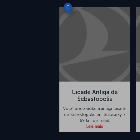
C
Cidade Antiga de
Sebastopolis
Você pode visitar a antiga cidade
de Sebastopolis em Sulusaray, a
69 km de Tokat.
Leia mais