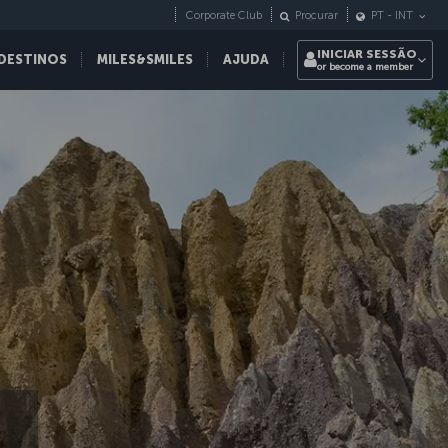
Corporate Club
Procurar
PT
-
INT
INICIAR SESSÃO
DESTINOS
MILES&SMILES
AJUDA
or become a member