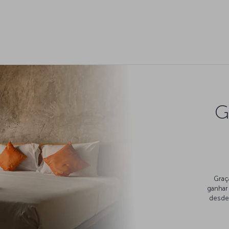
G
Graç
ganhar
desde 