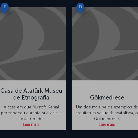
E
D
Casa de Atatürk Museu
de Etnografia
Gökmedrese
A casa em que Mustafa Kemal
Um dos mais belos exemplos da
permaneceu durante sua visita a
arquitetura seljúcida anatoliana, o
Tokat recebe
Gökmedrese,
Leia mais
Leia mais