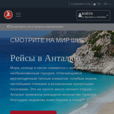
Перейти к основному контенту
Corporate Club
RU
-
RU
Toggle navigation
ВОЙТИ
or become a member
Посмотреть все пункты назначения
СМОТРИТЕ НА МИР ШИРЕ
Рейсы в Анталью
Море, солнце и песок сливаются с историей в Анталии,
необыкновенным городом, отличающимся
круглогодичным теплым климатом, голубым морем,
чистейшими пляжами и роскошными курортными
поселками. Это не просто место летнего отдыха —
Анталья привлекла рекордное количество туристов
благодаря недавним инвестициям в гольф!