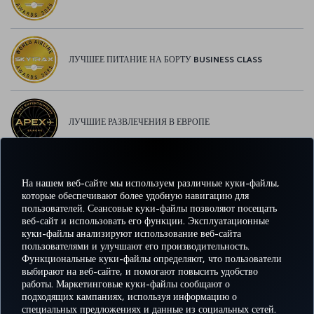
ЛУЧШЕЕ ПИТАНИЕ НА БОРТУ BUSINESS CLASS
ЛУЧШИЕ РАЗВЛЕЧЕНИЯ В ЕВРОПЕ
На нашем веб-сайте мы используем различные куки-файлы,
ЛУЧШИЙ WI-FI В ЕВРОПЕ
которые обеспечивают более удобную навигацию для
пользователей. Сеансовые куки-файлы позволяют посещать
веб-сайт и использовать его функции. Эксплуатационные
куки-файлы анализируют использование веб-сайта
пользователями и улучшают его производительность.
Facebook
Twitter
Instagram
YouTube
LinkedIn
TikTok
Блог
Pinterest
What
Функциональные куки-файлы определяют, что пользователи
выбирают на веб-сайте, и помогают повысить удобство
работы. Маркетинговые куки-файлы сообщают о
БРОНИРУЙТЕ И
ПРЕДЛОЖЕНИЯ
подходящих кампаниях, используя информацию о
УПРАВЛЯЙТЕ
ВПЕЧАТЛЕНИЕ
И
ПОМОЩЬ
MILES
специальных предложениях и данные из социальных сетей.