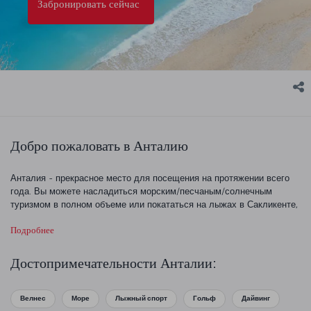
Забронировать сейчас
Добро пожаловать в Анталию
Анталия - прекрасное место для посещения на протяжении всего
года. Вы можете насладиться морским/песчаным/солнечным
туризмом в полном объеме или покататься на лыжах в Сакликенте,
когда начнется сезон. Вы можете присоединиться к рафтинг-туру
Подробнее
среди природы в каньоне Кёпрюлю или проследить следы
славного прошлого в музеях этого района. Если вы любите
археологию и историю, провинция Анталия приготовила для вас
Достопримечательности Анталии:
много сюрпризов.
Самые важные древние города Турции
, такие как
Перге, Сиде, Фазелис, Олимпос и Термессос, находятся в пределах
провинции Анталия. Подарите себе незабываемые впечатления,
Велнес
Море
Лыжный спорт
Гольф
Дайвинг
посетив захватывающий спектакль в древнем городе Аспендос.