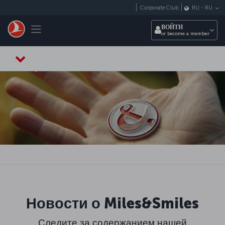
Перейти к основному контенту
Corporate Club
RU
-
RU
Toggle navigation
ВОЙТИ
or become a member
Новости о Miles&Smiles
Следите за содержанием нашей