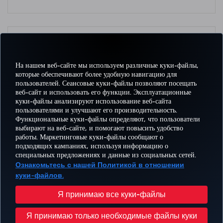
Теперь получить статус Classic Plus стало еще проще! /
Март 2023
Более подробная информация
На нашем веб-сайте мы используем различные куки-файлы,
которые обеспечивают более удобную навигацию для
пользователей. Сеансовые куки-файлы позволяют посещать
веб-сайт и использовать его функции. Эксплуатационные
куки-файлы анализируют использование веб-сайта
пользователями и улучшают его производительность.
Facebook
Twitter
Instagram
YouTube
LinkedIn
TikTok
Блог
Pinterest
What
Функциональные куки-файлы определяют, что пользователи
выбирают на веб-сайте, и помогают повысить удобство
работы. Маркетинговые куки-файлы сообщают о
БРОНИРУЙТЕ И
ПРЕДЛОЖЕНИЯ
подходящих кампаниях, используя информацию о
УПРАВЛЯЙТЕ
ВПЕЧАТЛЕНИЕ
И
ПОМОЩЬ
MILES
специальных предложениях и данные из социальных сетей.
БРОНИРОВАНИЕМ
НАПРАВЛЕНИЯ
Ознакомьтесь с нашей Политикой в отношении
куки-файлов.
Перейти
Политика конфиденциальности и куки-файлы
Правовое уведомление
Права пассажира
Я принимаю все куки-файлы
Изменить настройки куки-файлов
План обслуживания клиента Министерства транспорта США
Я принимаю только необходимые файлы куки
Права субъектов данных в ЕС