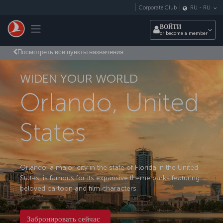
Перейти к основному контенту
Corporate Club
RU
-
RU
Toggle navigation
ВОЙТИ
or become a member
Посмотреть все пункты назначения
WIDEN YOUR WORLD
Orlando, United
States
Orlando, a major city in the state of Florida in the United
States, is famous for its expansive theme parks featuring
beloved cartoon and film characters.
Забронировать сейчас