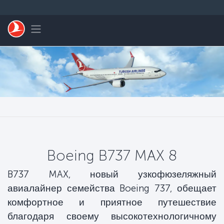
Перейти к основному контенту
Toggle navigation
Boeing B737 MAX 8
B737 MAX, новый узкофюзеляжный
авиалайнер семейства Boeing 737, обещает
комфортное и приятное путешествие
благодаря своему высокотехнологичному