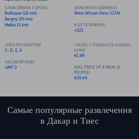
БЛИЖАЙШИЕ ГОРОДА
ДЕНЕЖНАЯ ЕДИНИЦА
Rufisque (26 km)
West African franc (CFA)
Bargny (20 km)
КОД ТЕЛЕФОНА
Malika (5 km)
+221
ЭЛЕКТРОЭНЕРГИЯ
СРЕДН. СТОИМОСТЬ ЧАШКИ
КОФЕ
C, D, E, K
€1.98
ЧАСОВОЙ ПОЯС
AVG. PRICE OF A MEAL (2
GMT 0
PEOPLE)
€30.44
Самые популярные развлечения
в
Дакар и Тиес