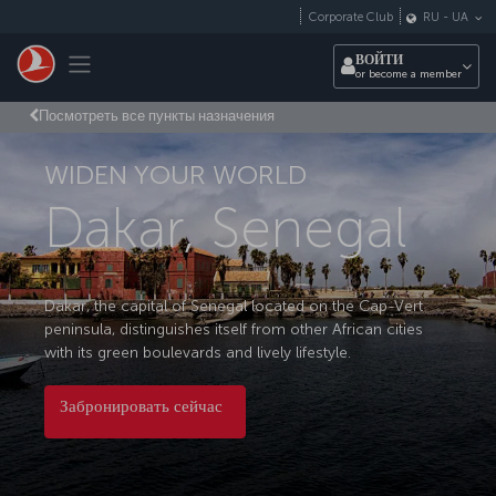
Перейти
Corporate Club
RU
-
UA
к
основному
Toggle navigation
ВОЙТИ
контенту
or become a member
Посмотреть все пункты назначения
WIDEN YOUR WORLD
Dakar, Senegal
Dakar, the capital of Senegal located on the Cap-Vert
peninsula, distinguishes itself from other African cities
with its green boulevards and lively lifestyle.
Забронировать сейчас