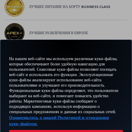
ЛУЧШЕЕ ПИТАНИЕ НА БОРТУ BUSINESS CLASS
ЛУЧШИЕ РАЗВЛЕЧЕНИЯ В ЕВРОПЕ
На нашем веб-сайте мы используем различные куки-файлы,
ЛУЧШИЙ WI-FI В ЕВРОПЕ
которые обеспечивают более удобную навигацию для
пользователей. Сеансовые куки-файлы позволяют посещать
веб-сайт и использовать его функции. Эксплуатационные
куки-файлы анализируют использование веб-сайта
пользователями и улучшают его производительность.
Facebook
Twitter
Instagram
YouTube
LinkedIn
TikTok
Блог
Pinterest
What
Функциональные куки-файлы определяют, что пользователи
выбирают на веб-сайте, и помогают повысить удобство
работы. Маркетинговые куки-файлы сообщают о
БРОНИРУЙТЕ И
ПРЕДЛОЖЕНИЯ
подходящих кампаниях, используя информацию о
УПРАВЛЯЙТЕ
ВПЕЧАТЛЕНИЕ
И
ПОМОЩЬ
MILES
специальных предложениях и данные из социальных сетей.
БРОНИРОВАНИЕМ
НАПРАВЛЕНИЯ
Ознакомьтесь с нашей Политикой в отношении
куки-файлов.