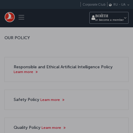
Перейти к основному контенту
Corporate Club
RU
-
UA
Toggle navigation
ВОЙТИ
or become a member
OUR POLICY
Responsible and Ethical Artificial Intelligence Policy
Learn more
Safety Policy
Learn more
Quality Policy
Learn more