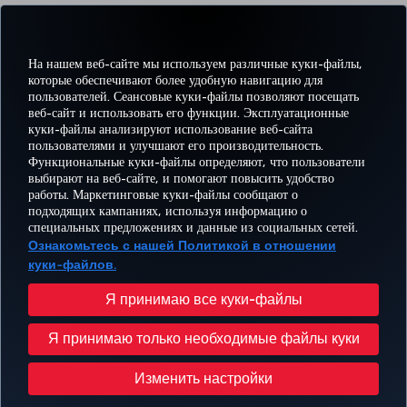
Compliance Policy
Learn more
На нашем веб-сайте мы используем различные куки-файлы,
которые обеспечивают более удобную навигацию для
пользователей. Сеансовые куки-файлы позволяют посещать
веб-сайт и использовать его функции. Эксплуатационные
куки-файлы анализируют использование веб-сайта
пользователями и улучшают его производительность.
Facebook
Twitter
Instagram
YouTube
LinkedIn
TikTok
Блог
Pinterest
What
Функциональные куки-файлы определяют, что пользователи
выбирают на веб-сайте, и помогают повысить удобство
работы. Маркетинговые куки-файлы сообщают о
БРОНИРУЙТЕ И
ПРЕДЛОЖЕНИЯ
подходящих кампаниях, используя информацию о
УПРАВЛЯЙТЕ
ВПЕЧАТЛЕНИЕ
И
ПОМОЩЬ
MILES
специальных предложениях и данные из социальных сетей.
БРОНИРОВАНИЕМ
НАПРАВЛЕНИЯ
Ознакомьтесь с нашей Политикой в отношении
куки-файлов.
Перейти
Политика конфиденциальности и куки-файлы
Правовое уведомление
Права пассажира
Я принимаю все куки-файлы
Изменить настройки куки-файлов
План обслуживания клиента Министерства транспорта США
Я принимаю только необходимые файлы куки
Права субъектов данных в ЕС
© Turkish Airlines, 1996 – 2026 гг.
Изменить настройки