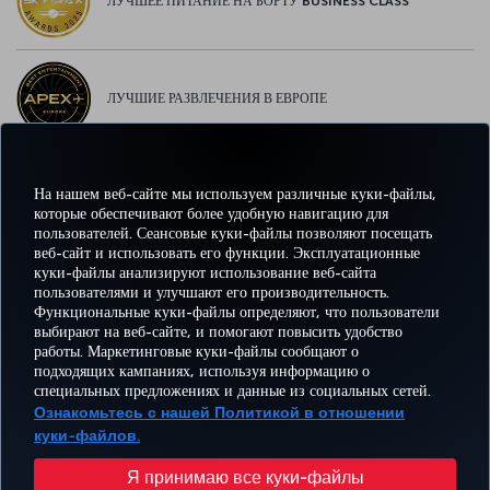
ЛУЧШЕЕ ПИТАНИЕ НА БОРТУ BUSINESS CLASS
ЛУЧШИЕ РАЗВЛЕЧЕНИЯ В ЕВРОПЕ
На нашем веб-сайте мы используем различные куки-файлы,
ЛУЧШИЙ WI-FI В ЕВРОПЕ
которые обеспечивают более удобную навигацию для
пользователей. Сеансовые куки-файлы позволяют посещать
веб-сайт и использовать его функции. Эксплуатационные
куки-файлы анализируют использование веб-сайта
пользователями и улучшают его производительность.
Facebook
Twitter
Instagram
YouTube
LinkedIn
TikTok
Блог
Pinterest
What
Функциональные куки-файлы определяют, что пользователи
выбирают на веб-сайте, и помогают повысить удобство
работы. Маркетинговые куки-файлы сообщают о
БРОНИРУЙТЕ И
ПРЕДЛОЖЕНИЯ
подходящих кампаниях, используя информацию о
УПРАВЛЯЙТЕ
ВПЕЧАТЛЕНИЕ
И
ПОМОЩЬ
MILES
специальных предложениях и данные из социальных сетей.
БРОНИРОВАНИЕМ
НАПРАВЛЕНИЯ
Ознакомьтесь с нашей Политикой в отношении
куки-файлов.
Перейти
Политика конфиденциальности и куки-файлы
Правовое уведомление
Права пассажира
Я принимаю все куки-файлы