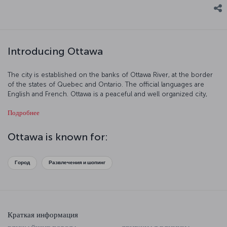
Introducing Ottawa
The city is established on the banks of Ottawa River, at the border
of the states of Quebec and Ontario. The official languages are
English and French. Ottawa is a peaceful and well organized city,
and occupies a high rank among the world cities offering high
Подробнее
standards of living.
Ottawa is known for:
Город
Развлечения и шопинг
Краткая информация