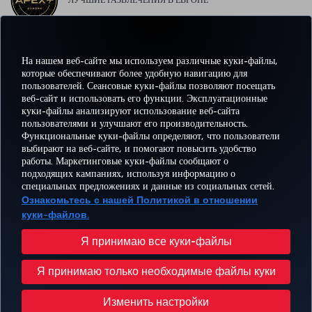
ЛУЧШИЕ РАЗВЛЕЧЕНИЯ В ЕВРОПЕ
На нашем веб-сайте мы используем различные куки-файлы,
ЛУЧШИЙ WI-FI В ЕВРОПЕ
которые обеспечивают более удобную навигацию для
пользователей. Сеансовые куки-файлы позволяют посещать
веб-сайт и использовать его функции. Эксплуатационные
куки-файлы анализируют использование веб-сайта
пользователями и улучшают его производительность.
Facebook
Twitter
Instagram
YouTube
LinkedIn
TikTok
Блог
Pinterest
What
Функциональные куки-файлы определяют, что пользователи
выбирают на веб-сайте, и помогают повысить удобство
работы. Маркетинговые куки-файлы сообщают о
БРОНИРУЙТЕ И
ПРЕДЛОЖЕНИЯ
подходящих кампаниях, используя информацию о
УПРАВЛЯЙТЕ
ВПЕЧАТЛЕНИЕ
И
ПОМОЩЬ
MILES
специальных предложениях и данные из социальных сетей.
БРОНИРОВАНИЕМ
НАПРАВЛЕНИЯ
Ознакомьтесь с нашей Политикой в отношении
куки-файлов.
Перейти
Политика конфиденциальности и куки-файлы
Правовое уведомление
Права пассажира
Я принимаю все куки-файлы
Изменить настройки куки-файлов
План обслуживания клиента Министерства транспорта США
Я принимаю только необходимые файлы куки
Права субъектов данных в ЕС
© Turkish Airlines, 1996 – 2026 гг.
Изменить настройки