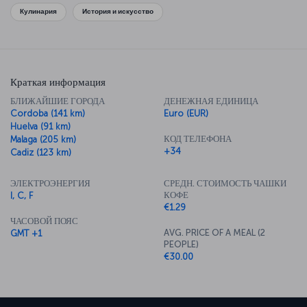
площадь Испании,
"Кармен"
Бизе,
"Дон-Жуан" и "Женитьба Фигаро"
Кулинария
История и искусство
Моцарта,
"Севильский цирюльник"
Россини или
"Фиделио"
Бетховена
, всех их объединяет этот прекрасный город. Искусство,
культура и история тесно переплетаются в Севилье с кулинарными
традициями. Обязательно попробуйте блюда местной кухни.
Краткая информация
БЛИЖАЙШИЕ ГОРОДА
ДЕНЕЖНАЯ ЕДИНИЦА
Cordoba (141 km)
Euro (EUR)
Huelva (91 km)
КОД ТЕЛЕФОНА
Malaga (205 km)
+34
Cadiz (123 km)
ЭЛЕКТРОЭНЕРГИЯ
СРЕДН. СТОИМОСТЬ ЧАШКИ
КОФЕ
I, C, F
€1.29
ЧАСОВОЙ ПОЯС
AVG. PRICE OF A MEAL (2
GMT +1
PEOPLE)
€30.00