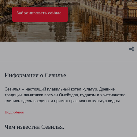
Забронировать сейчас
Информация о Севилье
Севилья – настоящий плавильный котел культур. Древние
традиции, памятники времен Омейядов, иудаизм и христианство
слились здесь воедино, и приметы различных культур видны
повсюду. Тапас в Севилье – настоящее искусство. И если
Подробнее
вдуматься, то же можно сказать о зданиях, песнях и танцах!
Услышав страстные ритмы фламенко на старинных узких улочках
исторического квартала Санта-Крус, Вы вновь будете покорены
Чем известна Севилья:
красотой города. Севилью нужно открывать постепенно – улицу за
улицей и площадь за площадью. Будь это величественная