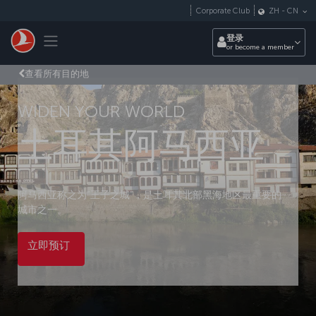
跳转到主要内容
Corporate Club
ZH
-
CN
Toggle navigation
登录
or become a member
查看所有目的地
WIDEN YOUR WORLD
土耳其阿马西亚
阿马西亚称之为“王子之城”，是土耳其北部黑海地区最重要的
城市之一。
立即预订