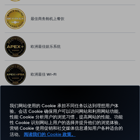
最佳商务舱机上餐饮
欧洲最佳娱乐系统
欧洲最佳 WI-FI
我们网站使用的 Cookie 承担不同任务以达到理想用户体
Facebook
Twitter
Instagram
YouTube
领英
抖音
博客
Pinterest
What
验。会话 Cookie 确保用户可以访问网站和利用网站功能。
性能 Cookie 分析用户的浏览习惯，提高网站的性能。功能
性 Cookie 识别网站上用户的选择并提升他们的浏览体验。
预订
体
优惠和
帮
CORPORATE
TURKISH
营销 Cookie 使用促销和社交媒体信息通知用户各种适合的
和管
Miles&Smiles
验
目的地
助
CLUB
AIRLINES
理
活动。
阅读我们的 Cookie 政策。