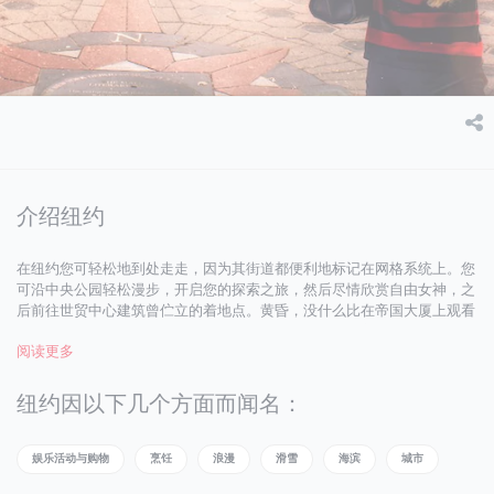
介绍纽约
在纽约您可轻松地到处走走，因为其街道都便利地标记在网格系统上。您
可沿中央公园轻松漫步，开启您的探索之旅，然后尽情欣赏自由女神，之
后前往世贸中心建筑曾伫立的着地点。黄昏，没什么比在帝国大厦上观看
日落更惬意的了，一览包围在紫色和红色色调中的建筑美景。晚上，您可
阅读更多
观赏百老汇音乐剧或沉浸在城市传奇的爵士俱乐部中。当然，这不足以覆
盖在纽约的所有活动，但是您可抓住城市的节奏，纽约市自身便能指导您
前往想去之地，做想做之事！
纽约因以下几个方面而闻名：
娱乐活动与购物
烹饪
浪漫
滑雪
海滨
城市