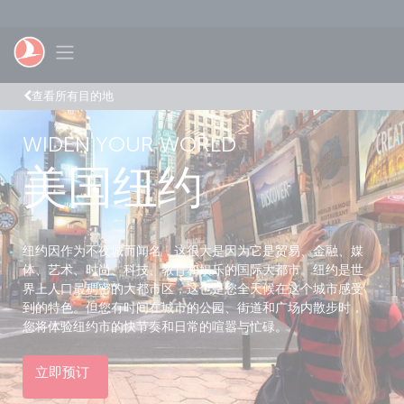
跳转到主要内容
Toggle navigation
查看所有目的地
WIDEN YOUR WORLD
美国纽约
纽约因作为不夜城而闻名，这很大是因为它是贸易、金融、媒
体、艺术、时尚、科技、教育和娱乐的国际大都市。纽约是世
界上人口最稠密的大都市区，这也是您全天候在这个城市感受
到的特色。但您有时间在城市的公园、街道和广场内散步时，
您将体验纽约市的快节奏和日常的喧嚣与忙碌。
立即预订