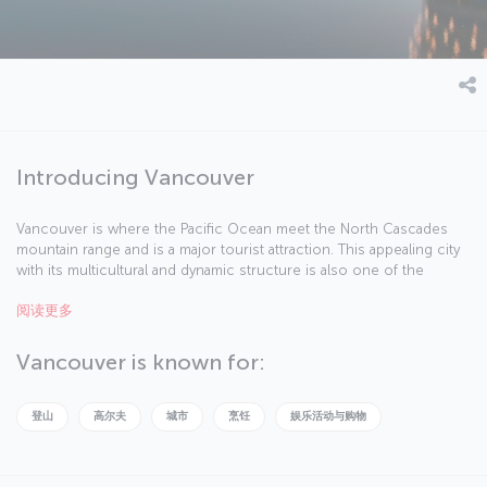
Introducing Vancouver
Vancouver is where the Pacific Ocean meet the North Cascades
mountain range and is a major tourist attraction. This appealing city
with its multicultural and dynamic structure is also one of the
biggest centers of the North American movie industry after
阅读更多
Hollywood.
Vancouver is known for:
登山
高尔夫
城市
烹饪
娱乐活动与购物