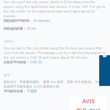
You can reach the city center, which is 13 km alway from the
airport, using the rapid transit train service. It costs CAD 9 to get to
the city center on the rapid transit train and it takes about 25
minutes.
到机场的平均时间：
25 minutes
到机场的距离：
13 km
出租车：
You can get to the city center using the 24-hour taxi service that
runs from the airport. The average cost for a taxi from the airport to
the city center is CAD 36 and it takes about 30 minutes.
出租车平均价格：
CAD 36
租车：
轻松出行，享受额外福利。 使用 Avis 租车，享受 40% 的折扣。 Avis 折
扣适用于月租车超过 4,000 英里的订单。
平均租车价格：
不适用