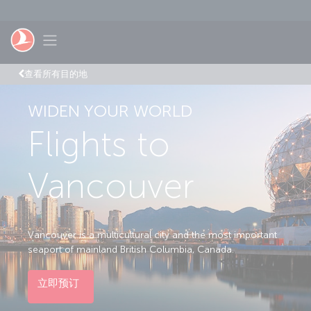
跳转到主要内容
Toggle navigation
查看所有目的地
WIDEN YOUR WORLD
Flights to
Vancouver
Vancouver is a multicultural city and the most important
seaport of mainland British Columbia, Canada.
立即预订