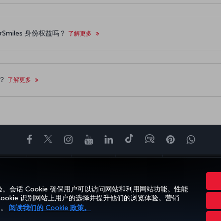
s&Smiles 身份权益吗？
了解更多
吗？
了解更多
Facebook
Twitter
Instagram
YouTube
领英
抖音
博客
Pinterest
What
体验
优惠和目的地
帮助
Miles&Smiles
CORPORATE CLUB
验。会话 Cookie 确保用户可以访问网站和利用网站功能。性能
Cookie 识别网站上用户的选择并提升他们的浏览体验。营销
动。
阅读我们的 Cookie 政策。
法律公告
乘客权利
更改 Cookie 设置
美国