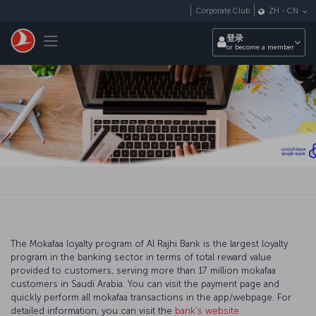
跳转到主要内容
Corporate Club
ZH
-
CN
Toggle navigation
登录
or become a member
The Mokafaa loyalty program of Al Rajhi Bank is the largest loyalty
program in the banking sector in terms of total reward value
provided to customers, serving more than 17 million mokafaa
customers in Saudi Arabia. You can visit the payment page and
quickly perform all mokafaa transactions in the app/webpage. For
detailed information, you can visit the
bank's website.