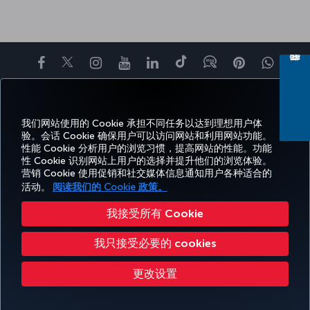
Facebook
Twitter
Instagram
YouTube
领英
抖音
博客
Pinterest
What
预订
体
优惠和
帮
CORPORATE
TURKISH
和管
Miles&Smiles
验
目的地
助
CLUB
AIRLINES
理
我们网站使用的 Cookie 承担不同任务以达到理想用户体
验。会话 Cookie 确保用户可以访问网站和利用网站功能。
性能 Cookie 分析用户的浏览习惯，提高网站的性能。功能
性 Cookie 识别网站上用户的选择并提升他们的浏览体验。
无障碍服务
隐私和 Cookie 政策
法律公告
乘客权利
更改 Cookie 设置
营销 Cookie 使用促销和社交媒体信息通知用户各种适合的
美国 DOT 客户服务计划
欧盟数据主体权利
活动。
阅读我们的 Cookie 政策。
Turkish Airlines 版权所有 © 1996 - 2026
我接受所有 Cookie
我只接受必要的 cookies
更改设置