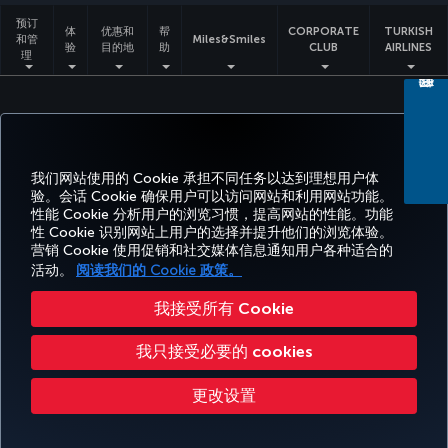
预订
体
优惠和
帮
CORPORATE
TURKISH
和管
Miles&Smiles
验
目的地
助
CLUB
AIRLINES
理
无障碍服务
隐私和 Cookie 政策
法律公告
乘客权利
更改 Cookie 设置
美国 DOT 客户服务计划
欧盟数据主体权利
我们网站使用的 Cookie 承担不同任务以达到理想用户体
Turkish Airlines 版权所有 © 1996 - 2026
验。会话 Cookie 确保用户可以访问网站和利用网站功能。
性能 Cookie 分析用户的浏览习惯，提高网站的性能。功能
性 Cookie 识别网站上用户的选择并提升他们的浏览体验。
营销 Cookie 使用促销和社交媒体信息通知用户各种适合的
活动。
阅读我们的 Cookie 政策。
我接受所有 Cookie
我只接受必要的 cookies
更改设置