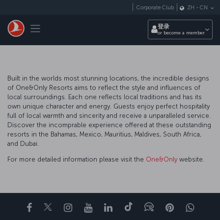
跳转到主要内容
Corporate Club
ZH
-
CN
Toggle navigation
登录
or become a member
Built in the worlds most stunning locations, the incredible designs
of One&Only Resorts aims to reflect the style and influences of
local surroundings. Each one reflects local traditions and has its
own unique character and energy. Guests enjoy perfect hospitality
full of local warmth and sincerity and receive a unparalleled service.
Discover the incomprable experience offered at these outstanding
resorts in the Bahamas, Mexico, Mauritius, Maldives, South Africa,
and Dubai.
For more detailed information please visit the
One&Only
website.
Facebook
Twitter
Instagram
YouTube
领英
抖音
博客
Pinterest
What