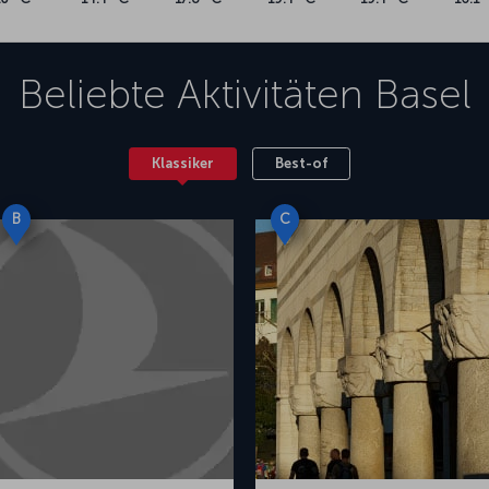
Beliebte Aktivitäten
Basel
Klassiker
Best-of
B
C