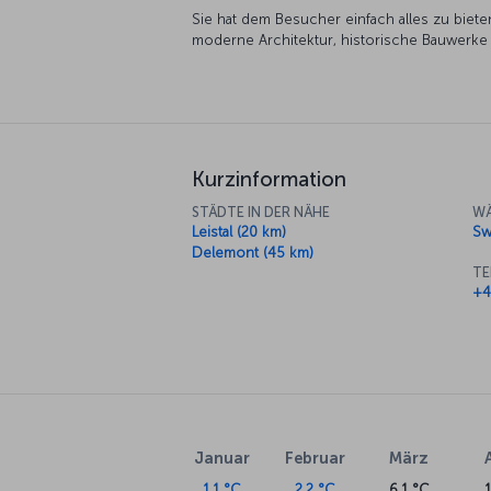
Sie hat dem Besucher einfach alles zu biet
moderne Architektur, historische Bauwerke
Kurzinformation
STÄDTE IN DER NÄHE
WÄ
Leistal (20 km)
Sw
Delemont (45 km)
TE
+4
Januar
Februar
März
1.1 °C
2.2 °C
6.1 °C