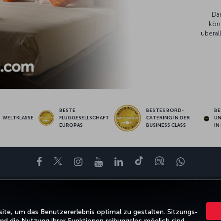
Da
kön
überal
BESTE
BESTES BORD-
BE
WELTKLASSE
FLUGGESELLSCHAFT
CATERING IN DER
U
EUROPAS
BUSINESS CLASS
IN
Facebook
Twitter
Instagram
YouTube
LinkedIn
TikTok
Blog
Whatsa
BOTE UND REISEZIELE
HILFE
TURKISH AIRLINES HOLIDAYS
MILES&
te, um das Benutzererlebnis optimal zu gestalten. Sitzungs-
d die Nutzung ihrer Funktionen reibungslos möglich sind.