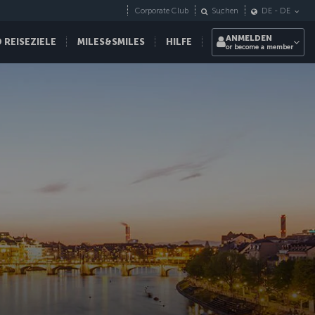
Corporate Club
Suchen
DE
-
DE
ANMELDEN
REISEZIELE
MILES&SMILES
HILFE
or become a member