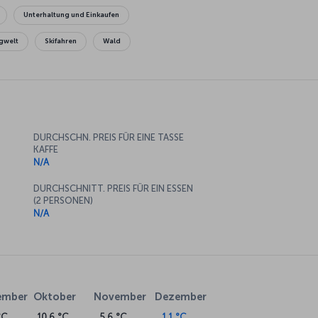
Unterhaltung und Einkaufen
gwelt
Skifahren
Wald
DURCHSCHN. PREIS FÜR EINE TASSE
KAFFE
N/A
DURCHSCHNITT. PREIS FÜR EIN ESSEN
(2 PERSONEN)
N/A
ember
Oktober
November
Dezember
°C
10.6 °C
5.6 °C
1.1 °C