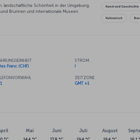
en: landschaftliche Schönheit in der Umgebung,
Kunst und Geschichte
 und Brunnen und internationale Museen.
Kulinarisch
Ber
HRUNGSEINHEIT
STROM
iss Franc (CHF)
I
LEFONVORWAHL
ZEITZONE
1
GMT +1
April
Mai
Juni
Juli
August
Sept
10 °C
14.4 °C
17.8 °C
19.4 °C
19.4 °C
16.1 