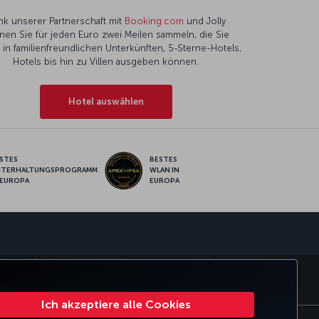
nk unserer Partnerschaft mit
Booking.com
und Jolly
nen Sie für jeden Euro zwei Meilen sammeln, die Sie
l in familienfreundlichen Unterkünften, 5-Sterne-Hotels,
Hotels bis hin zu Villen ausgeben können.
Hotel auswählen
STES
BESTES
NTERHALTUNGSPROGRAMM
WLAN IN
 EUROPA
EUROPA
pp
SMILES
CORPORATE CLUB
TURKISH AIRLINES
Ich akzeptiere alle Cookies