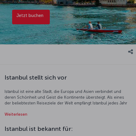
Jetzt buchen
Istanbul stellt sich vor
Istanbul ist eine alte Stadt, die Europa und Asien verbindet und
deren Schönheit und Geist die Kontinente übersteigt. Als eines
der beliebtesten Reiseziele der Welt empfängt Istanbul jedes Jahr
Millionen von Besuchern, die die historische Architektur, das
Weiterlesen
pulsierende Stadtleben, das gastronomische Angebot und die
kosmopolitische Atmosphäre der Stadt genießen wollen. Die
Metropole, die das ganze Spektrum des modernen Lebens
Istanbul ist bekannt für:
verkörpert, trotzt auch mit ihren reichen Geschichten der Zeit. Zu