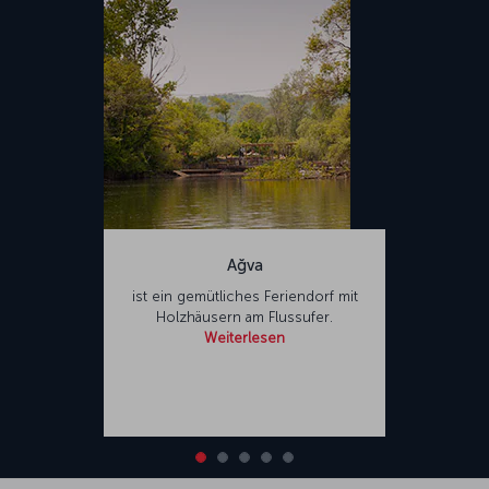
Flughafen der Welt.
B. Flughafen Istanbul-Sabiha Gökçen
Der am 8. Januar 2001 eröffnete Sabiha Gökçen International
Airport (SAW) befindet sich im Stadtteil Pendik auf der asiatischen
Seite von Istanbul. AJet, eine Marke von Turkish Airlines, bietet ihre
Flüge in Istanbul vom internationalen Flughafen Sabiha Gökçen aus
an. Benannt nach Sabiha Gökçen, einer der ersten Pilotinnen von
Türkiye, ist der Flughafen einer der verkehrsreichsten des Landes.
Der Sabiha Gökçen International Airport bietet den Passagieren
eine Vielzahl von gastronomischen Einrichtungen und
Einkaufsmöglichkeiten sowie Gebetsräume und Hotels.
Ağva
ist ein gemütliches Feriendorf mit
Holzhäusern am Flussufer.
Weiterlesen