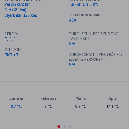
Mardin (172 km)
Turkish Lira (TRY)
Siirt (121 km)
TELEFONVORWAHL
Diyarbakır (126 km)
+90
STROM
DURCHSCHN. PREIS FÜR EINE
TASSE KAFFE
C, E, F
N/A
ZEITZONE
DURCHSCHNITT. PREIS FÜR EIN
GMT +3
ESSEN (2 PERSONEN)
N/A
Januar
Februar
März
April
2.7 °C
5 °C
9.6 °C
14.6 °C