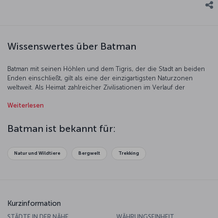
Wissenswertes über Batman
Batman mit seinen Höhlen und dem Tigris, der die Stadt an beiden
Enden einschließt, gilt als eine der einzigartigsten Naturzonen
weltweit. Als Heimat zahlreicher Zivilisationen im Verlauf der
Geschichte ist die Stadt auch heute noch eine bedeutende
Weiterlesen
archäologische Stätte. In Hasankeyf, einem antiken Stadtteil von
Batman, können Sie eine Reise in die Vergangenheit unternehmen.
Genießen Sie den Klang der Geschichte und der Natur. Unser Flug
Batman ist bekannt für:
nach Batman ist zum Einsteigen bereit!
Natur und Wildtiere
Bergwelt
Trekking
Kurzinformation
STÄDTE IN DER NÄHE
WÄHRUNGSEINHEIT