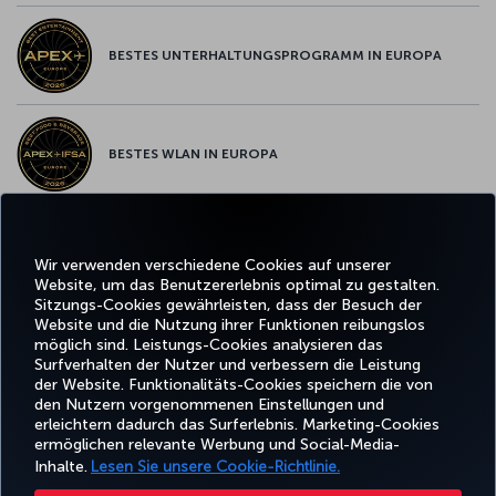
BESTES UNTERHALTUNGSPROGRAMM IN EUROPA
BESTES WLAN IN EUROPA
Wir verwenden verschiedene Cookies auf unserer
Facebook
Twitter
Instagram
YouTube
LinkedIn
TikTok
Blog
Whatsa
Website, um das Benutzererlebnis optimal zu gestalten.
Sitzungs-Cookies gewährleisten, dass der Besuch der
Website und die Nutzung ihrer Funktionen reibungslos
BUCHEN
ANGEBOTE
TURKISH
UND
ERLEBNIS
UND
HILFE
AIRLINES
MILES&SMIL
möglich sind. Leistungs-Cookies analysieren das
VERWALTEN
REISEZIELE
HOLIDAYS
Surfverhalten der Nutzer und verbessern die Leistung
der Website. Funktionalitäts-Cookies speichern die von
den Nutzern vorgenommenen Einstellungen und
erleichtern dadurch das Surferlebnis. Marketing-Cookies
Barrierefreiheit
Impressum
Datenschutz- und Cookie-Richtlinie
Rechtliche Hinweise
ermöglichen relevante Werbung und Social-Media-
Fluggastrechte
Cookie-Einstellungen ändern
Rechte betroffener Personen in der EU
Inhalte.
Lesen Sie unsere Cookie-Richtlinie.
49 69 86 799 849