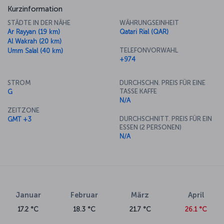
Kurzinformation
STÄDTE IN DER NÄHE
WÄHRUNGSEINHEIT
Ar Rayyan (19 km)
Qatari Rial (QAR)
Al Wakrah (20 km)
TELEFONVORWAHL
Umm Salal (40 km)
+974
STROM
DURCHSCHN. PREIS FÜR EINE
TASSE KAFFE
G
N/A
ZEITZONE
DURCHSCHNITT. PREIS FÜR EIN
GMT +3
ESSEN (2 PERSONEN)
N/A
Januar
Februar
März
April
17.2 °C
18.3 °C
21.7 °C
26.1 °C