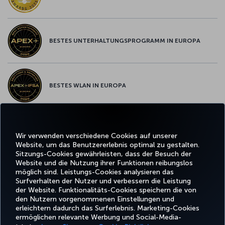
BESTES UNTERHALTUNGSPROGRAMM IN EUROPA
BESTES WLAN IN EUROPA
Wir verwenden verschiedene Cookies auf unserer
Facebook
Twitter
Instagram
YouTube
LinkedIn
TikTok
Blog
Whatsa
Website, um das Benutzererlebnis optimal zu gestalten.
Sitzungs-Cookies gewährleisten, dass der Besuch der
Website und die Nutzung ihrer Funktionen reibungslos
BUCHEN
ANGEBOTE
TURKISH
möglich sind. Leistungs-Cookies analysieren das
UND
ERLEBNIS
UND
HILFE
AIRLINES
MILES&SMIL
VERWALTEN
REISEZIELE
HOLIDAYS
Surfverhalten der Nutzer und verbessern die Leistung
der Website. Funktionalitäts-Cookies speichern die von
den Nutzern vorgenommenen Einstellungen und
erleichtern dadurch das Surferlebnis. Marketing-Cookies
Barrierefreiheit
Impressum
Datenschutz- und Cookie-Richtlinie
Rechtliche Hinweise
ermöglichen relevante Werbung und Social-Media-
Fluggastrechte
Cookie-Einstellungen ändern
Rechte betroffener Personen in der EU