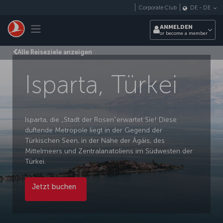
Zum Hauptmenü
Corporate Club
DE
-
DE
Toggle navigation
ANMELDEN
or become a member
Alle Reiseziele anzeigen
Isparta, Türkei
Isparta, die „Stadt der Rosen“erwartet Sie! Diese
duftende Metropole liegt in der Gegend der
Türkischen Seen, in der Nähe der Ägäis, des
Mittelmeers und Zentralanatoliens im Südwesten der
Türkei.
Jetzt buchen