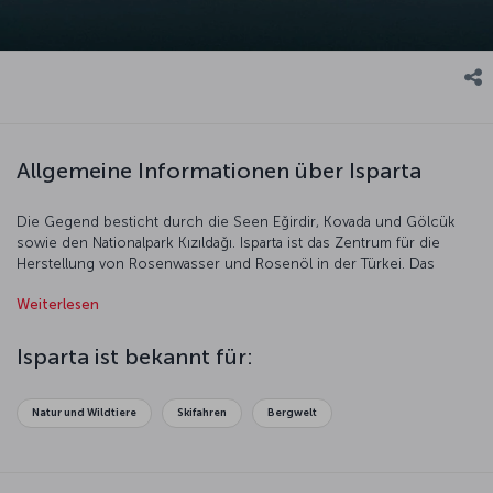
Allgemeine Informationen über Isparta
Die Gegend besticht durch die Seen Eğirdir, Kovada und Gölcük
sowie den Nationalpark Kızıldağı. Isparta ist das Zentrum für die
Herstellung von Rosenwasser und Rosenöl in der Türkei. Das
Rosenöl aus Isparta wird hauptsächlich nach Frankreich und in
Weiterlesen
andere europäische Länder, in die USA und den Nahen Osten
verkauft. Diese faszinierende Stadt wird sowohl Natur- als auch
Geschichtsfreunde begeistern.
Isparta ist bekannt für:
Natur und Wildtiere
Skifahren
Bergwelt