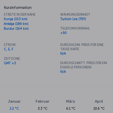
Kurzinformation
STÄDTE IN DER NÄHE
WÄHRUNGSEINHEIT
Konya (153 km)
Turkish Lira (TRY)
Antalya (188 km)
TELEFONVORWAHL
Burdur (164 km)
+90
STROM
DURCHSCHN. PREIS FÜR EINE
TASSE KAFFE
C, E, F
N/A
ZEITZONE
DURCHSCHNITT. PREIS FÜR EIN
GMT +3
ESSEN (2 PERSONEN)
N/A
Januar
Februar
März
April
2.2 °C
3.3 °C
6.1 °C
10.6 °C