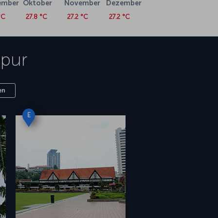
ember
Oktober
November
Dezember
°C
27.8 °C
27.2 °C
27.2 °C
pur
en
E