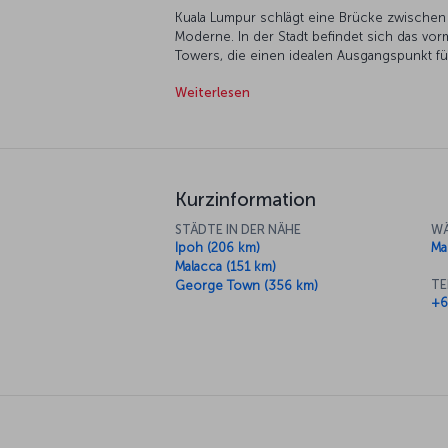
Kuala Lumpur schlägt eine Brücke zwischen 
Moderne. In der Stadt befindet sich das vo
Towers, die einen idealen Ausgangspunkt fü
bieten. 1957 wurde auf dem Merdeka Square 
Weiterlesen
malaysische Flagge gehisst. Der Platz und d
Building sind überaus sehenswert. Auf den 
lokale Erzeugnisse und Elektronikartikel an
besseren Preis. Besuchen Sie anschließen
Aussichtsplattform, die einen atemberaubende
Küche im Drehrestaurant des Fernsehturms 
Kurzinformation
STÄDTE IN DER NÄHE
WÄ
Ipoh (206 km)
Ma
Malacca (151 km)
TE
George Town (356 km)
+6