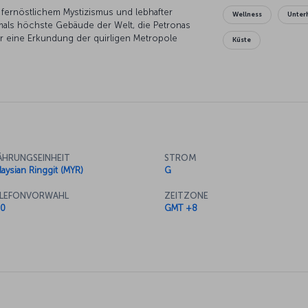
fernöstlichem Mystizismus und lebhafter
Wellness
Unter
rmals höchste Gebäude der Welt, die Petronas
r eine Erkundung der quirligen Metropole
Küste
die britische Fahne eingeholt und die
as angrenzende Malayan Railway Administration
geschäftigen Märkten der Stadt werden frische
geboten – wer gut feilscht, bekommt einen
d das Menara KL Museum und dessen
n Blick auf die Stadt freigibt. Die malaysische
gehört zu den besten im ganzen Land.
HRUNGSEINHEIT
STROM
laysian Ringgit (MYR)
G
LEFONVORWAHL
ZEITZONE
0
GMT +8