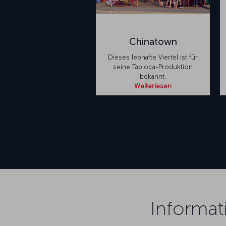
Chinatown
Dieses lebhafte Viertel ist für
seine Tapioca-Produktion
bekannt.
Weiterlesen
Informat