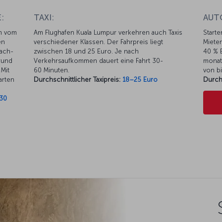
:
TAXI:
AUT
km vom
Am Flughafen Kuala Lumpur verkehren auch Taxis
Starte
en
verschiedener Klassen. Der Fahrpreis liegt
Mieten
oach-
zwischen 18 und 25 Euro. Je nach
40 % E
 rund
Verkehrsaufkommen dauert eine Fahrt 30-
monat
 Mit
60 Minuten.
von bi
arten
Durchschnittlicher Taxipreis:
18–25 Euro
Durch
30