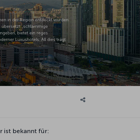
men in der Region entdeckt wurden.
h übersetzt „schlammige
mgeben, bietet ein reges
derner Luxushotels. All dies trägt
 ist bekannt für: