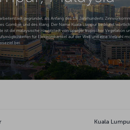
arbeiterstadt gegründet, als Anfang des 19. Jahrhunderts Zinnvorkom
des Gombak und des Klang. Der Name Kuala Lumpur bedeutet wörtlic
 ist die malaysische Hauptstadt von üppiger tropischer Vegetation u
fsmöglichkeiten für Elektronikartikel auf der Welt und eine Vielzahl mo
iseziel bei.
r
Kuala Lumpur