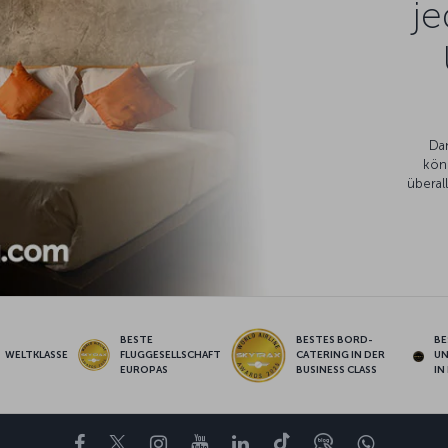
je
Da
kön
überal
BESTE
BESTES BORD-
BE
WELTKLASSE
FLUGGESELLSCHAFT
CATERING IN DER
U
EUROPAS
BUSINESS CLASS
IN
Facebook
Twitter
Instagram
YouTube
LinkedIn
TikTok
Blog
Whatsa