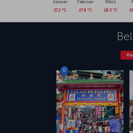
Januar
Februar
März
27.2 °C
27.8 °C
28.3 °C
2
Bel
Kla
D