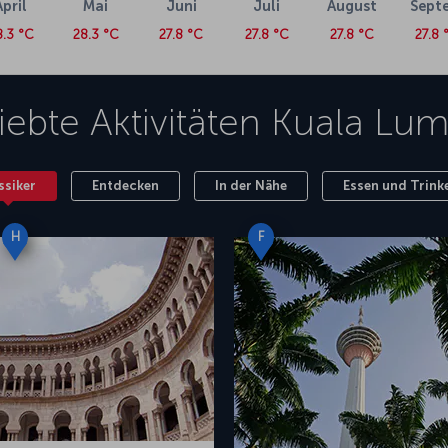
April
Mai
Juni
Juli
August
Sept
8.3 °C
28.3 °C
27.8 °C
27.8 °C
27.8 °C
27.8 
iebte Aktivitäten
Kuala Lum
ssiker
Entdecken
In der Nähe
Essen und Trink
H
F