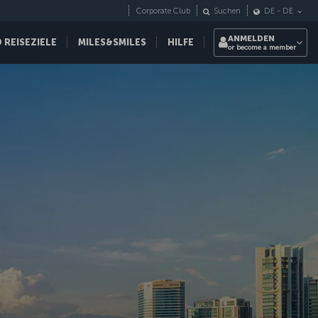
Corporate Club
Suchen
DE
-
DE
ANMELDEN
REISEZIELE
MILES&SMILES
HILFE
or become a member