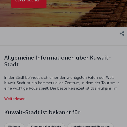
Allgemeine Informationen über Kuwait-
Stadt
In der Stadt befindet sich einer der wichtigsten Häfen der Welt.
Kuwait-Stadt ist ein kommerzielles Zentrum, in dem der Tourismus
eine wichtige Rolle spielt. Die beste Reisezeit ist das Frühjahr. Im
Sommer klettern die Temperaturen in Kuwait auf über 50 °C. Die
Weiterlesen
quirlige Stadt im Nahen Osten lohnt einen Besuch.
Kuwait-Stadt ist bekannt für:
Wellness
Kunst und Geschichte
Unterhaltung und Einkaufen