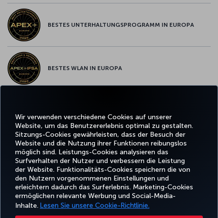
BESTES UNTERHALTUNGSPROGRAMM IN EUROPA
BESTES WLAN IN EUROPA
Wir verwenden verschiedene Cookies auf unserer
Facebook
Twitter
Instagram
YouTube
LinkedIn
TikTok
Blog
Whatsa
Website, um das Benutzererlebnis optimal zu gestalten.
Sitzungs-Cookies gewährleisten, dass der Besuch der
Website und die Nutzung ihrer Funktionen reibungslos
BUCHEN
ANGEBOTE
TURKISH
UND
ERLEBNIS
UND
HILFE
AIRLINES
MILES&SMIL
möglich sind. Leistungs-Cookies analysieren das
VERWALTEN
REISEZIELE
HOLIDAYS
Surfverhalten der Nutzer und verbessern die Leistung
der Website. Funktionalitäts-Cookies speichern die von
den Nutzern vorgenommenen Einstellungen und
erleichtern dadurch das Surferlebnis. Marketing-Cookies
Barrierefreiheit
Impressum
Datenschutz- und Cookie-Richtlinie
Rechtliche Hinweise
ermöglichen relevante Werbung und Social-Media-
Fluggastrechte
Cookie-Einstellungen ändern
Rechte betroffener Personen in der EU
Inhalte.
Lesen Sie unsere Cookie-Richtlinie.
49 69 86 799 849