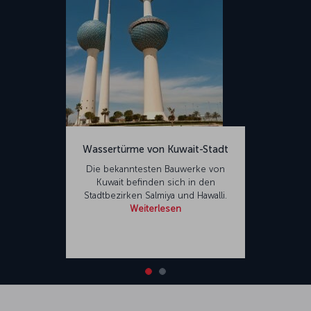
Wassertürme von Kuwait-Stadt
Die bekanntesten Bauwerke von
Kuwait befinden sich in den
Stadtbezirken Salmiya und Hawalli.
Weiterlesen