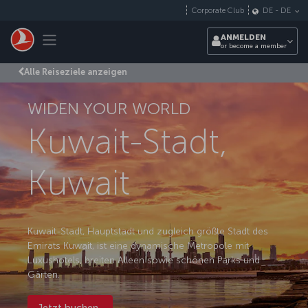
Zum Hauptmenü
Corporate Club
DE
-
DE
Toggle navigation
ANMELDEN
or become a member
Alle Reiseziele anzeigen
WIDEN YOUR WORLD
Kuwait-Stadt,
Kuwait
Kuwait-Stadt, Hauptstadt und zugleich größte Stadt des
Emirats Kuwait, ist eine dynamische Metropole mit
Luxushotels, breiten Alleen sowie schönen Parks und
Gärten.
Jetzt buchen