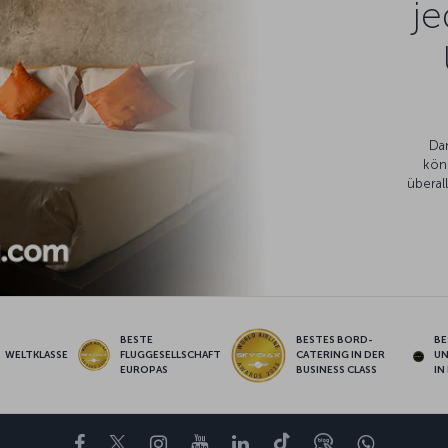
je
Da
kön
überal
BESTE
BESTES BORD-
BE
WELTKLASSE
FLUGGESELLSCHAFT
CATERING IN DER
U
EUROPAS
BUSINESS CLASS
IN
Facebook
Twitter
Instagram
YouTube
LinkedIn
TikTok
Blog
Whatsa