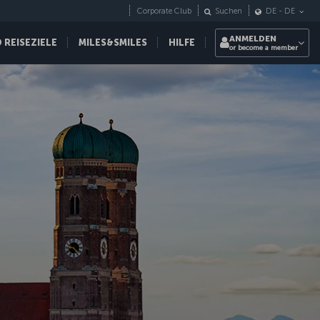
Corporate Club
Suchen
DE
-
DE
ANMELDEN
REISEZIELE
MILES&SMILES
HILFE
or become a member