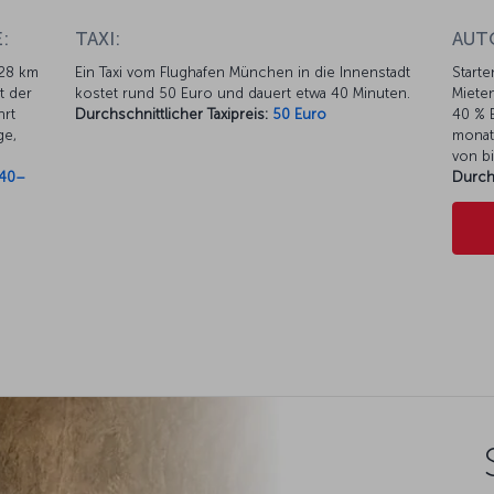
:
TAXI:
AUT
 28 km
Ein Taxi vom Flughafen München in die Innenstadt
Starte
t der
kostet rund 50 Euro und dauert etwa 40 Minuten.
Mieten
hrt
Durchschnittlicher Taxipreis:
50 Euro
40 % E
ge,
monat
von bi
40–
Durch