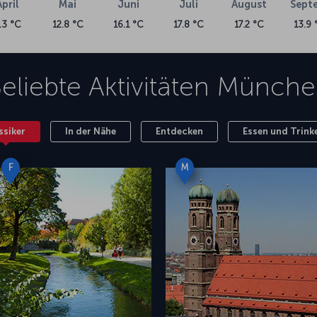
April
Mai
Juni
Juli
August
Sept
.3 °C
12.8 °C
16.1 °C
17.8 °C
17.2 °C
13.9 
eliebte Aktivitäten
Münche
ssiker
In der Nähe
Entdecken
Essen und Trink
F
M