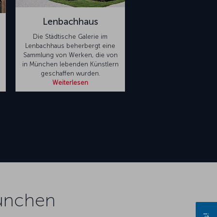
Lenbachhaus
Die Städtische Galerie im
Lenbachhaus beherbergt eine
Sammlung von Werken, die von
in München lebenden Künstlern
geschaffen wurden.
Weiterlesen
ünchen