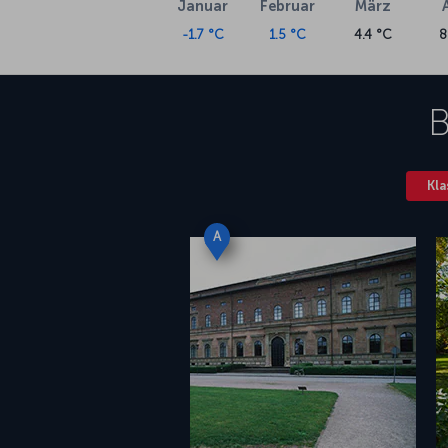
Januar
Februar
März
-1.7 °C
1.5 °C
4.4 °C
8
B
Kla
A