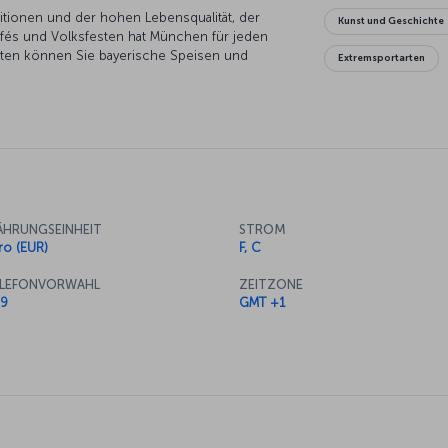
itionen und der hohen Lebensqualität, der
Kunst und Geschichte
Cafés und Volksfesten hat München für jeden
sten können Sie bayerische Speisen und
Extremsportarten
ben lassen. Eine Reihe von Museen sind der
dmet, und an der Baukunst Interessierte
 architektonischen Bewegungen zuordnen. In
den Marienplatz können Sie eine Pause machen
n, oder sogar auf den Olympiaturm fahren und
n.
HRUNGSEINHEIT
STROM
ro (EUR)
F, C
LEFONVORWAHL
ZEITZONE
9
GMT +1