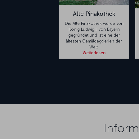
Alte Pinakothek
Die Alte Pinakothek wurde von
König Ludwig I. von Bayern
gegründet und ist eine der
ältesten Gemäldegalerien der
Welt.
Weiterlesen
Infor