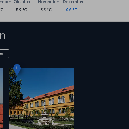
ember
Oktober
November
Dezember
°C
8.9 °C
3.3 °C
-0.6 °C
n
en
H