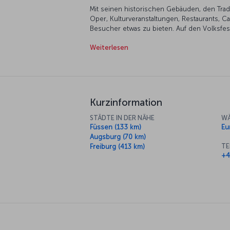
Mit seinen historischen Gebäuden, den Trad
Oper, Kulturveranstaltungen, Restaurants, 
Besucher etwas zu bieten. Auf den Volksfe
Getränke kosten und sich in der Menge trei
Weiterlesen
modernen und zeitgenössischen Kunst gewi
können die Gebäude Münchens zahlreichen
den Restaurants und Cafés mit Blick über 
und traditionelle bayerische Küche genieße
in 182 Metern Höhe eine Mahlzeit einnehme
Kurzinformation
STÄDTE IN DER NÄHE
WÄ
Füssen (133 km)
Eu
Augsburg (70 km)
TE
Freiburg (413 km)
+4