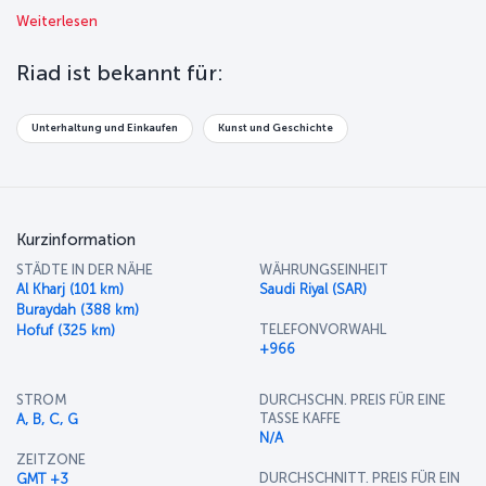
ein Zentrum von Handel, Kunst und Kultur. Riad mit seinem hohen
Weiterlesen
Lebensstandard bietet Ihnen ein unvergessliches Urlaubserlebnis!
Riad ist bekannt für:
Unterhaltung und Einkaufen
Kunst und Geschichte
Kurzinformation
STÄDTE IN DER NÄHE
WÄHRUNGSEINHEIT
Al Kharj (101 km)
Saudi Riyal (SAR)
Buraydah (388 km)
TELEFONVORWAHL
Hofuf (325 km)
+966
STROM
DURCHSCHN. PREIS FÜR EINE
TASSE KAFFE
A, B, C, G
N/A
ZEITZONE
DURCHSCHNITT. PREIS FÜR EIN
GMT +3