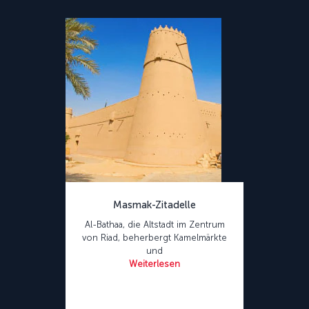
Masmak-Zitadelle
Al-Bathaa, die Altstadt im Zentrum
von Riad, beherbergt Kamelmärkte
und
Weiterlesen