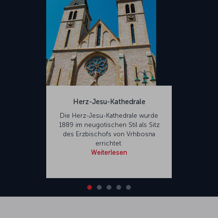
Herz-Jesu-Kathedrale
Die Herz-Jesu-Kathedrale wurde
1889 im neugotischen Stil als Sitz
des Erzbischofs von Vrhbosna
errichtet.
Weiterlesen