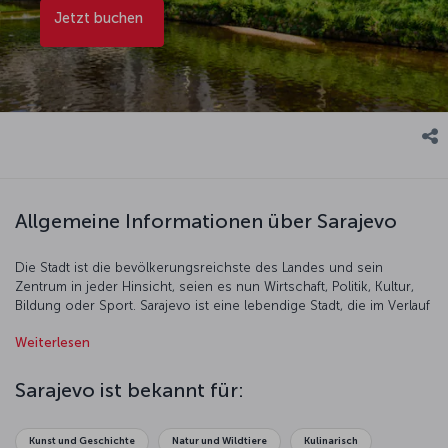
Jetzt buchen
Allgemeine Informationen über Sarajevo
Die Stadt ist die bevölkerungsreichste des Landes und sein
Zentrum in jeder Hinsicht, seien es nun Wirtschaft, Politik, Kultur,
Bildung oder Sport. Sarajevo ist eine lebendige Stadt, die im Verlauf
ihrer Geschichte zahlreiche Kulturen beherbergt hat; Bosniaken,
Weiterlesen
Serben und Kroaten leben hier seit Jahrhunderten Seite an Seite.
Spuren der osmanischen Herrschaft sind an jeder Straßenecke zu
finden.
Sarajevo ist bekannt für:
Kunst und Geschichte
Natur und Wildtiere
Kulinarisch