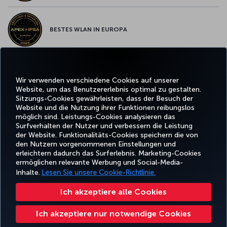
BESTES WLAN IN EUROPA
Wir verwenden verschiedene Cookies auf unserer
Facebook
Twitter
Instagram
YouTube
LinkedIn
TikTok
Blog
Whatsa
Website, um das Benutzererlebnis optimal zu gestalten.
Sitzungs-Cookies gewährleisten, dass der Besuch der
Website und die Nutzung ihrer Funktionen reibungslos
BUCHEN
ANGEBOTE
TURKISH
UND
ERLEBNIS
UND
HILFE
AIRLINES
MILES&SMIL
möglich sind. Leistungs-Cookies analysieren das
VERWALTEN
REISEZIELE
HOLIDAYS
Surfverhalten der Nutzer und verbessern die Leistung
der Website. Funktionalitäts-Cookies speichern die von
den Nutzern vorgenommenen Einstellungen und
erleichtern dadurch das Surferlebnis. Marketing-Cookies
Barrierefreiheit
Impressum
Datenschutz- und Cookie-Richtlinie
Rechtliche Hinweise
ermöglichen relevante Werbung und Social-Media-
Fluggastrechte
Cookie-Einstellungen ändern
Rechte betroffener Personen in der EU
Inhalte.
Lesen Sie unsere Cookie-Richtlinie.
49 69 86 799 849
Ich akzeptiere alle Cookies
Turkish Airlines Copyright © 1996–2025 Die Turkish Airlines Miles&Smiles Mastercard Gold Kreditkarte wird von der Advanzia
Bank S.A. gemäß einer Lizenz von Mastercard International ausgegeben. ¹ Der Mastercard-Wechselkurs, der für Zahlungen
Ich akzeptiere nur notwendige Cookies
in Fremdwährungen verwendet wird, enthält einen Aufschlag. Für weitere Informationen besuchen Sie bitte
https://travelprepaid.mastercard.com/rates
.² Für Bargeldabhebungen am Schalter/am Geldautomaten werden Zinsen