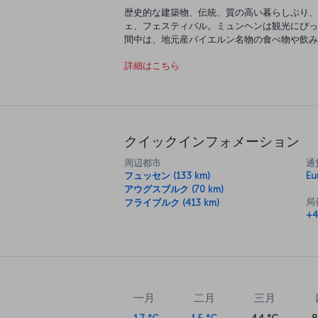
歴史的な建築物、伝統、質の高い暮らしぶり、
ェ、フェスティバル。ミュンヘンは観光にぴっ
間中は、地元産バイエルン名物の食べ物や飲み
ができます。ミュンヘンには現代アートを展示
詳細はこちら
ら生まれた質の高い建造物の数々も見られます
休憩してバイエルン地方の伝統的な料理を楽し
度 182 メートルからの景色を楽しみながら
クイックインフォメーション
周辺都市
通
フュッセン (133 km)
Eu
アウグスブルク (70 km)
局
フライブルク (413 km)
+4
一月
二月
三月