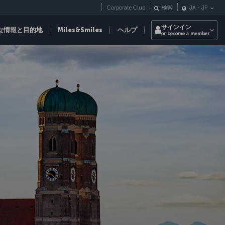
Corporate Club
検索
JA
-
JP
サインイン
な情報と目的地
Miles&Smiles
ヘルプ
or become a member