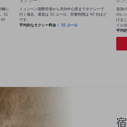
タクシー：
レン
距離に
ミュンヘン国際空港から市内中心部までタクシーで
追加の
。S1
行く場合、運賃は 50 ユーロ、所要時間は 40 分ほど
のレン
40
です。
けるこ
平均的なタクシー料金：
50 ユーロ
イル
平均
宿