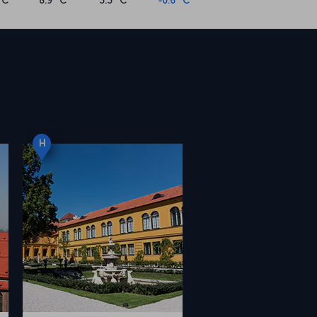
°C
8.9 °C
3.3 °C
-0.6 °C
H