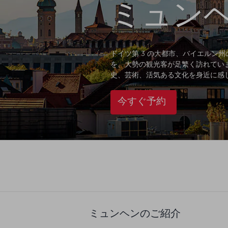
ミュン
ドイツ第 3 の大都市、バイエルン
を、大勢の観光客が足繁く訪れてい
史、芸術、活気ある文化を身近に感
今すぐ予約
ミュンヘンのご紹介