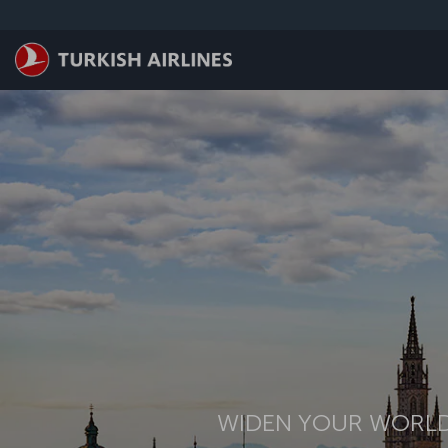
メインコンテンツにスキップ
WIDEN YOUR WORL