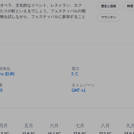
オペラ、文化的なイベント、レストラン、カフ
歴史と芸術
料理
たりの町といえるでしょう。フェスティバルの期
物を試しながら、フェスティバルに参加すること
マウンテン
する美術館が多い一方で、さまざまな建築運動か
。マリエン広場を見わたすレストランやカフェで
んだり、オリンピックタワーの展望台に上って高
食事をするのもいいでしょう。
貨単位
電力
ro (EUR)
F, C
番
タイムゾーン
9
GMT +1
四月
五月
六月
七月
八月
九