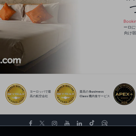
Booki
ーロに
向け宿
ヨーロッパで最
最高の Business
高の航空会社
Class 機内食サービス
Facebook
Twitter
Instagram
YouTube
LinkedIn
Tiktok
ブログ