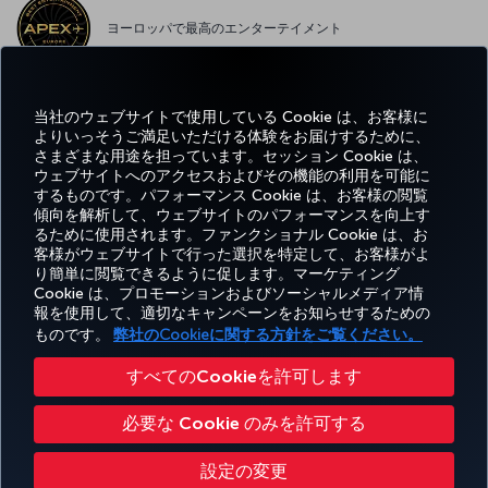
ヨーロッパで最高のエンターテイメント
当社のウェブサイトで使用している Cookie は、お客様に
ヨーロッパで最高の WI-FI
よりいっそうご満足いただける体験をお届けするために、
さまざまな用途を担っています。セッション Cookie は、
ウェブサイトへのアクセスおよびその機能の利用を可能に
するものです。パフォーマンス Cookie は、お客様の閲覧
傾向を解析して、ウェブサイトのパフォーマンスを向上す
るために使用されます。ファンクショナル Cookie は、お
Facebook
Twitter
Instagram
YouTube
LinkedIn
Tiktok
ブログ
客様がウェブサイトで行った選択を特定して、お客様がよ
り簡単に閲覧できるように促します。マーケティング
予
エク
お得
お気
Cookie は、プロモーションおよびソーシャルメディア情
ヘ
Corporate
Turkish
約
スペ
な情
に入
報を使用して、適切なキャンペーンをお知らせするための
ル
Miles&Smiles
Club
Airlines
と
リエ
報と
りの
プ
ものです。
弊社のCookieに関する方針をご覧ください。
管
ンス
目的
目的
理
地
地
すべてのCookieを許可します
アクセシビリティ
プライバシーポリシーおよびクッキーポリシー
法律上のお知らせ
搭乗者の権利
必要な Cookie のみを許可する
Cookie 設定の変更
EU データ主体の権利
設定の変更
Turkish Airlines Copyright © 1996 - 2025