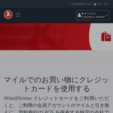
メインコンテンツにスキップ
Corporate Club
JA
-
JP
Toggle navigation
サインイン
or become a member
マイルでのお買い物にクレジッ
トカードを使用する
Miles&Smiles クレジットカードをご利用いただ
くと、ご利用の会員アカウントのマイルと引き換
えに、契約銀行の POS を保有する特定の会社で