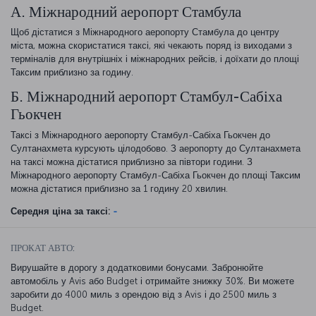
А. Міжнародний аеропорт Стамбула
Щоб дістатися з Міжнародного аеропорту Стамбула до центру
міста, можна скористатися таксі, які чекають поряд із виходами з
терміналів для внутрішніх і міжнародних рейсів, і доїхати до площі
Таксим приблизно за годину.
Б. Міжнародний аеропорт Стамбул-Сабіха
Гьокчен
Таксі з Міжнародного аеропорту Стамбул-Сабіха Гьокчен до
Султанахмета курсують цілодобово. З аеропорту до Султанахмета
на таксі можна дістатися приблизно за півтори години. З
Міжнародного аеропорту Стамбул-Сабіха Гьокчен до площі Таксим
можна дістатися приблизно за 1 годину 20 хвилин.
Середня ціна за таксі:
-
ПРОКАТ АВТО:
Вирушайте в дорогу з додатковими бонусами. Забронюйте
автомобіль у Avis або Budget і отримайте знижку 30%. Ви можете
заробити до 4000 миль з орендою від з Avis і до 2500 миль з
Budget.