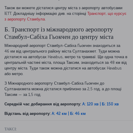
Також ви можете дістатися центру міста з аеропорту автобусами
İETT. Докладнішу інформацію див. на сторінці
Транспорт, що курсує
з аеропорту Стамбула
.
Б. Транспорт із міжнародного аеропорту
Стамбул-Сабіха Гьокчен до центру міста
Міжнародний аеропорт Стамбул-Сабіха Гьокчен знаходиться за
46 км від центрального району міста Султанахмет. Туди можна
дістатися на автобусах Havabus, метро та трамваї. Ще одна точка в
центральній частині міста, площа Таксим, знаходиться за 48 км від
центру міста. Туди також можна дістатися на автобусах Havabus
або метро.
З Міжнародного аеропорту Стамбул-Сабіха Гьокчен до
Султанахмета можна дістатися приблизно за 2,5 год, а до площі
Таксим — за 1,5 год.
Середній час добирання від аеропорту:
A: 120 хв | Б: 150 хв
Відстань від аеропорту:
A: 42 км | Б: 46 км
ТАКСІ: