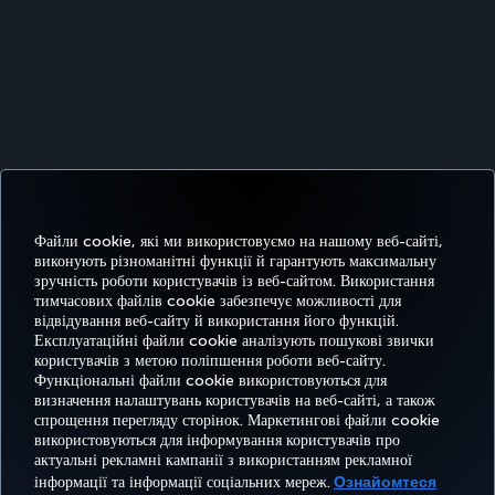
Файли cookie, які ми використовуємо на нашому веб-сайті,
виконують різноманітні функції й гарантують максимальну
зручність роботи користувачів із веб-сайтом. Використання
тимчасових файлів cookie забезпечує можливості для
відвідування веб-сайту й використання його функцій.
Експлуатаційні файли cookie аналізують пошукові звички
користувачів з метою поліпшення роботи веб-сайту.
Функціональні файли cookie використовуються для
Facebook
Twitter
Instagram
YouTube
LinkedIn
Tiktok
Блог
Pinterest
What
визначення налаштувань користувачів на веб-сайті, а також
спрощення перегляду сторінок. Маркетингові файли cookie
використовуються для інформування користувачів про
БРОНЮВАННЯ
ПРОПОЗИЦІЇ
актуальні рекламні кампанії з використанням рекламної
ТА КЕРУВАННЯ
ВРАЖЕННЯ
ТА
ДОВІДКА
MILES&SMILES
інформації та інформації соціальних мереж.
Ознайомтеся
БРОНЮВАННЯМ
НАПРЯМКИ