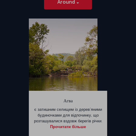
Around
Агва
є затишним селищем із дерев’яними
будиночками для відпочинку, що
розташувалися вздовж берегів річки.
Прочитати більше