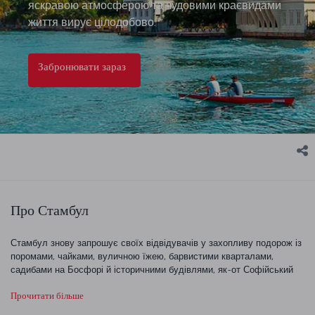
яскравою атмосферою та чудовими краєвидами
життя вирує цілодобово.
Забронювати зараз
Про Стамбул
Стамбул знову запрошує своїх відвідувачів у захопливу подорож із
поромами, чайками, вуличною їжею, барвистими кварталами,
садибами на Босфорі й історичними будівлями, як-от Софійський
собор і Палац Топкапи. А ще в цьому місті чимало об’єктів, де
Прочитати більше
сучасне життя органічно поєднується з історією та слідами різних
цивілізацій. Стамбул — це унікальне й дуже динамічне місто,