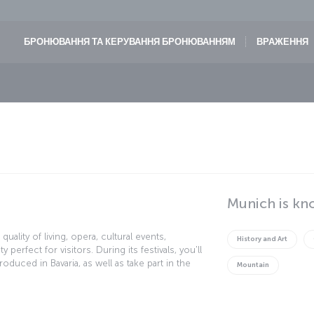
БРОНЮВАННЯ ТА КЕРУВАННЯ БРОНЮВАННЯМ
ВРАЖЕННЯ
Munich is kn
quality of living, opera, cultural events,
History and Art
ty perfect for visitors. During its festivals, you'll
duced in Bavaria, as well as take part in the
Mountain
displaying contemporary art in the city, Munich
from a whole range of architectural movements.
afés overlooking Marienplatz and enjoy some