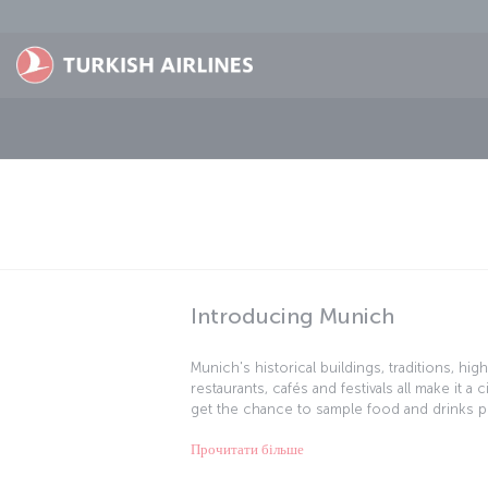
Перейти до основного вмісту
Introducing Munich
Munich's historical buildings, traditions, high 
restaurants, cafés and festivals all make it a ci
get the chance to sample food and drinks pro
festivities. While there's a host of museums 
Прочитати більше
is also full of buildings boasting qualities 
Take a break in one of the restaurants or c