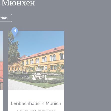
в
Мюнхен
Drink
H
Lenbachhaus in Munich