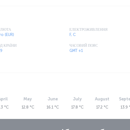
the Olympiaturm Tower and enjoy a meal from 182
АЛЮТА
ЕЛЕКТРОЖИВЛЕННЯ
ro (EUR)
F, C
Д КРАЇНИ
ЧАСОВИЙ ПОЯС
9
GMT +1
April
May
June
July
August
Sept
.3 °C
12.8 °C
16.1 °C
17.8 °C
17.2 °C
13.9 