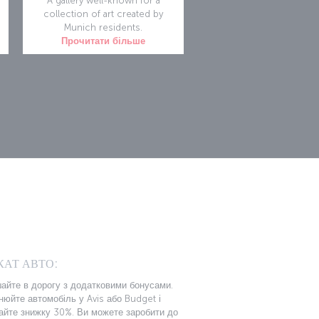
A gallery well-known for a
collection of art created by
Munich residents.
Прочитати більше
n
КАТ АВТО:
айте в дорогу з додатковими бонусами.
нюйте автомобіль у Avis або Budget і
айте знижку 30%. Ви можете заробити до