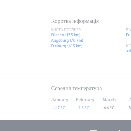
traditional Bavarian cuisine, or even scale 
meters up in the air.
Коротка інформація
МІСТА ПОБЛИЗУ
В
Füssen (133 km)
Eu
Augsburg (70 km)
КО
Freiburg (413 km)
+4
Середня температура
January
February
March
-1.7 °C
1.5 °C
4.4 °C
8