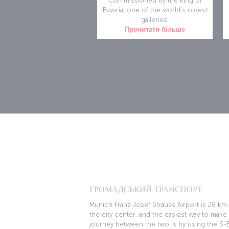
Commissioned by the king of
Bavaria, one of the world's oldest
galleries.
Прочитати більше
ГРОМАДСЬКИЙ ТРАНСПОРТ
Munich Franz Josef Strauss Airport is 28 km
the city center, and the easiest way to make
journey between the two is by using the S-