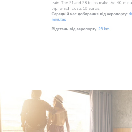
train. The S1 and S8 trains make the 40-minu
trip, which costs 10 euros.
Середній час добирання від аеропорту:
4
minutes
Відстань від аеропорту:
28 km