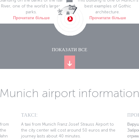
Standing on the banks of the Isar
This building is one of Munich's
River, one of the world's largest
best examples of Gothic
parks.
architecture.
Прочитати більше
Прочитати більше
ПОКАЗАТИ ВСЕ
Munich airport informatio
ТАКСІ:
ПРО
 from
A taxi from Munich Franz Josef Strauss Airport to
Вируш
 the
the city center will cost around 50 euros and the
Забро
Bahn
journey lasts about 40 minutes.
отрим