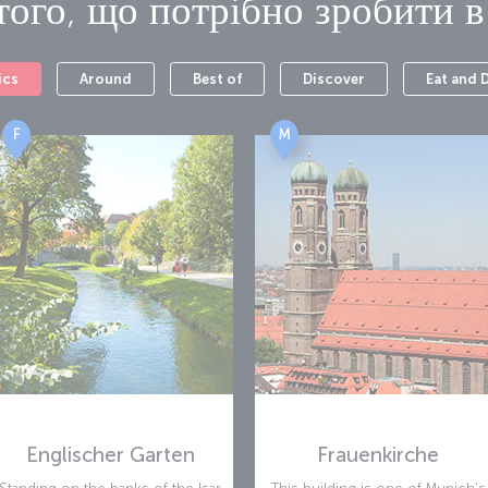
того, що потрібно зробити 
ics
Around
Best of
Discover
Eat and 
F
M
Englischer Garten
Frauenkirche