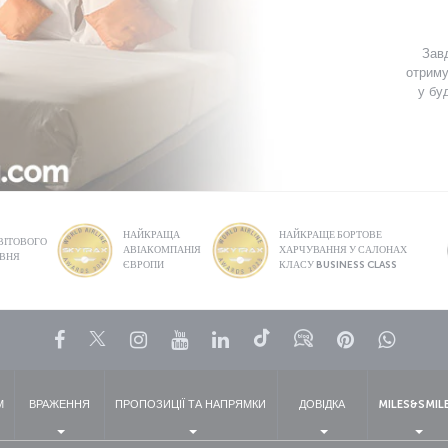
Завд
отриму
у бу
НАЙКРАЩА
НАЙКРАЩЕ БОРТОВЕ
ВІТОВОГО
АВІАКОМПАНІЯ
ХАРЧУВАННЯ У САЛОНАХ
ІВНЯ
ЄВРОПИ
КЛАСУ BUSINESS CLASS
Facebook
Twitter
Instagram
YouTube
LinkedIn
Tiktok
Блог
Pinterest
What
М
ВРАЖЕННЯ
ПРОПОЗИЦІЇ ТА НАПРЯМКИ
ДОВІДКА
MILES&SMIL