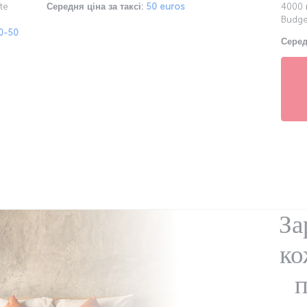
te
Середня ціна за таксі:
50 euros
4000 м
Budge
0-50
Серед
За
ко