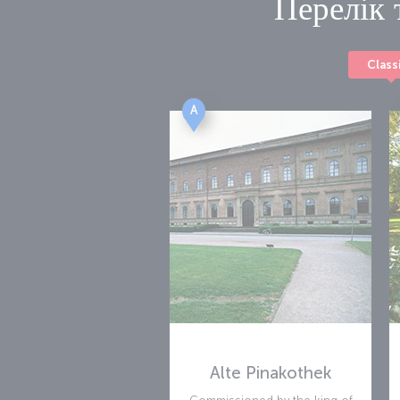
Перелік 
Class
A
Alte Pinakothek