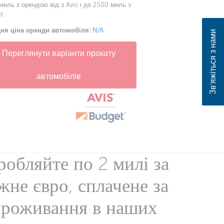
иль з орендою від з Avis і до 2500 миль з
t.
ня ціна оренди автомобіля:
N/A
Зв’яжіться з нами
Переглянути варіанти прокату
автомобілів
робляйте по 2 милі за
жне євро, сплачене за
проживання в наших