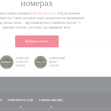
номерах
яки нашій співпраці з
Booking.com
і Jolly ви можете
вати по 2 милі за кожне євро, витрачене на проживання
дь-якому місці – від комфортного сімейного житла, 5-
зіркових готелів, хостелів і до шикарних вілл.
Виберіть готель
НАЙКРАЩІ
НАЙКРАЩИЙ
РОЗВАГИ У
WI-FI У
ЄВРОПІ
ЄВРОПІ
sApp
ES
CORPORATE CLUB
TURKISH AIRLINES