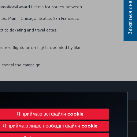
Зв’яжіться з нами
omotional award tickets for routes between
es, Miami, Chicago, Seattle, San Francisco,
 to ticketing and travel dates.
eshare flights or on flights operated by Star
to cancel the campaign.
sApp
ES
CORPORATE CLUB
TURKISH AIRLINES
Я приймаю всі файли cookie
Я приймаю лише необхідні файли cookie
Змінити налаштування файлів cookie