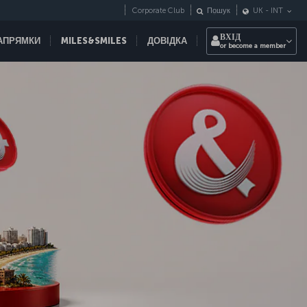
Corporate Club
Пошук
UK
-
INT
ВХІД
НАПРЯМКИ
MILES&SMILES
ДОВІДКА
or become a member