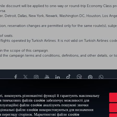
mile discount will be applied to one-way or round-trip Economy Class pr
rsa.
ver, Detroit, Dallas, New York, Newark, Washington DC, Houston, Los Angel
on, reservation changes are permitted only for the same route(s), subject
of seats.
ights operated by Turkish Airlines. It is not valid on Turkish Airlines cod
in the scope of this campaign.
nd the campaign terms and conditions, definitions, and other details, or 
Facebook
Twitter
Instagram
YouTube
LinkedIn
Tiktok
Блог
Pinterest
What
М
ВРАЖЕННЯ
ПРОПОЗИЦІЇ ТА НАПРЯМКИ
ДОВІДКА
MILES&SMIL
і, виконують різноманітні функції й гарантують максимальну
ня тимчасових файлів cookie забезпечує можливості для
сплуатаційні файли cookie аналізують пошукові звички
ціональні файли cookie використовуються для визначення
я перегляду сторінок. Маркетингові файли cookie
використання файлів cookie
Офіційне повідомлення
Права пасажирів