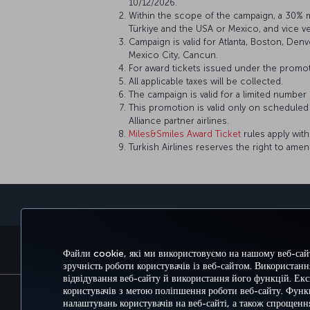
10/12/2026.
Within the scope of the campaign, a 30% 
Türkiye and the USA or Mexico, and vice ve
Campaign is valid for Atlanta, Boston, Den
Mexico City, Cancun.
For award tickets issued under the promoti
All applicable taxes will be collected.
The campaign is valid for a limited number 
This promotion is valid only on scheduled fl
Alliance partner airlines.
Miles&Smiles Award Ticket
rules apply with
Turkish Airlines reserves the right to ame
БРОНЮВАННЯ ТА КЕРУВАННЯ БРОНЮВАННЯ
Файли cookie, які ми використовуємо на нашому веб-сайт
зручність роботи користувачів із веб-сайтом. Використан
відвідування веб-сайту й використання його функцій. Ек
користувачів з метою поліпшення роботи веб-сайту. Функ
налаштувань користувачів на веб-сайті, а також спрощенн
Доступність
Політика конфіденційності та 