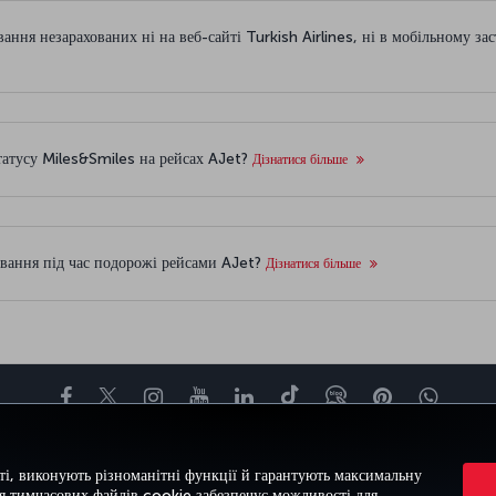
ання незарахованих ні на веб-сайті Turkish Airlines, ні в мобільному з
татусу Miles&Smiles на рейсах AJet?
Дізнатися більше
ування під час подорожі рейсами AJet?
Дізнатися більше
Facebook
Twitter
Instagram
YouTube
LinkedIn
Tiktok
Блог
Pinterest
What
М
ВРАЖЕННЯ
ПРОПОЗИЦІЇ ТА НАПРЯМКИ
ДОВІДКА
MILES&SMIL
і, виконують різноманітні функції й гарантують максимальну
ня тимчасових файлів cookie забезпечує можливості для