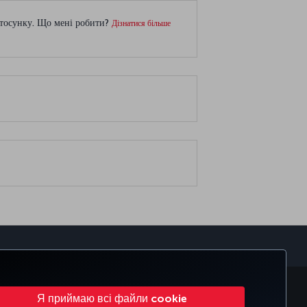
астосунку. Що мені робити?
Дізнатися більше
sApp
ES
CORPORATE CLUB
TURKISH AIRLINES
Я приймаю всі файли cookie