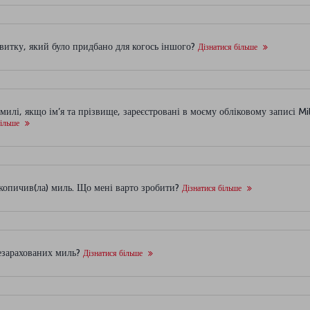
 квитку, який було придбано для когось іншого?
Дізнатися більше
милі, якщо ім’я та прізвище, зареєстровані в моєму обліковому записі Mi
більше
акопичив(ла) миль. Що мені варто зробити?
Дізнатися більше
незарахованих миль?
Дізнатися більше