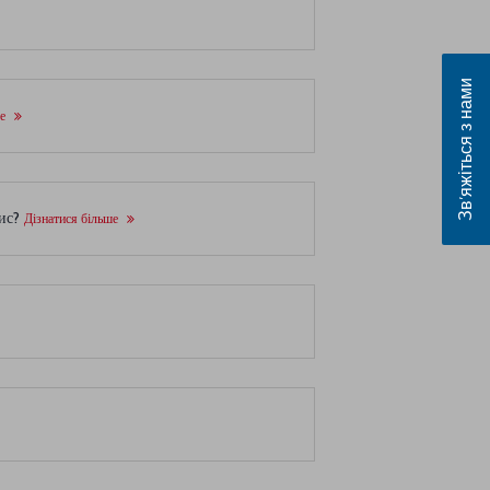
Зв’яжіться з нами
ше
пис?
Дізнатися більше