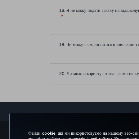
18. Я не можу подати заявку на відшкодув
19. Чи можу я скористатися привілеями с
20. Чи можна користуватися залами очік
БРОНЮВАННЯ ТА КЕРУВАННЯ БРОНЮВАННЯ
Файли cookie, які ми використовуємо на нашому веб-сайт
зручність роботи користувачів із веб-сайтом. Використан