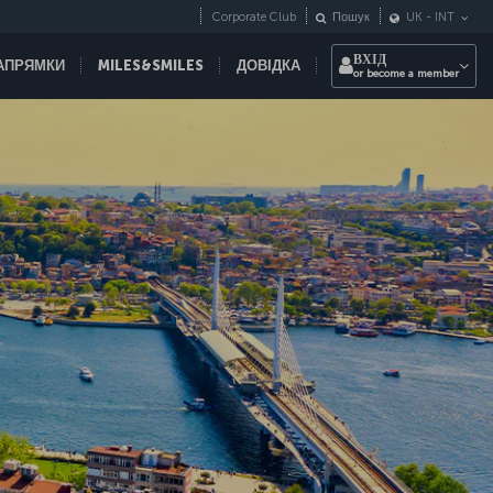
Corporate Club
Пошук
UK
-
INT
ВХІД
НАПРЯМКИ
MILES&SMILES
ДОВІДКА
or become a member