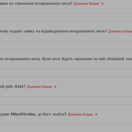
заявки на отримання незарахованих миль?
Дізнатися більше
я можу подати заявку на відшкодування незарахованих миль?
Дізнатися біль
я незарахованих миль. Коли милі будуть зараховані на мій обліковий за
мій рейс AJet?
Дізнатися більше
грами Miles&Smiles, де його знайти?
Дізнатися більше