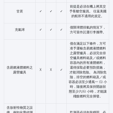
前提是必須在機上將其交
甘蔗
✓
✓
✓
予客艙空服員。 往返美國
的航班不適用此規定。
僅限球體排氣的情況下，
充氣球
✓
✓
✓
方可當作託運行李攜帶。
僅在滿足以下條件，方可
准予運輸含易燃液體燃料
之露營爐具，必須完全排
空爐具燃料箱及／或燃料
容器內的所有液體燃料，
含易燃液體燃料之
還得採取必要預防措施，
X
X
✓
露營爐具
才能消除危險。 為消除危
險，排空的燃料箱及／或
容器必須至少通風一 (1) 小
時，隨後將其保持開啟狀
態至少六(6) 小時，才能讓
殘餘燃料完全揮發。
含放射性物質之設
備，例如化學偵測
監測器必須包裝穩固，必