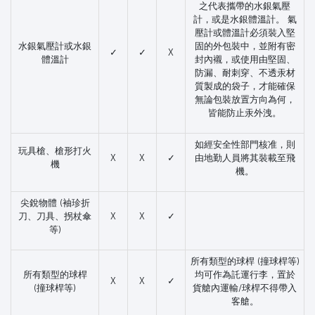
之代表攜帶的水銀氣壓
計，或是水銀體溫計。 氣
壓計或體溫計必須裝入堅
水銀氣壓計或水銀
固的外包裝中，並附有密
✓
✓
X
體溫計
封內襯，或使用由堅固、
防漏、耐刺穿、不透汞材
質製成的袋子，才能確保
無論包裝放置方向為何，
皆能防止汞外洩。
如經安全性部門核准，則
玩具槍、槍形打火
X
X
✓
由地勤人員將其裝載至飛
機
機。
尖銳物體 (袖珍折
刀、刀具、拐杖傘
X
X
✓
等)
所有類型的球桿 (撞球桿等)
所有類型的球桿
均可作為託運行李，置於
X
X
✓
(撞球桿等)
貨艙內運輸/球桿不得帶入
客艙。