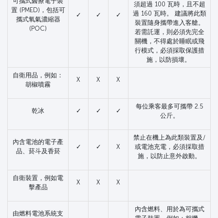
可攜式醫療電子裝
須超過 100 瓦時，且不超
置 (PMED)，包括可
過 160 瓦時。 建議將此類
✓
✓
✓
攜式氧氣濃縮器
裝置隨身攜帶進入客艙。
(POC)
若需託運，則必須先完全
關機，不得處於睡眠或飛
行模式，必須採取保護措
施，以防損壞。
自衛用品，例如：
X
X
X
胡椒噴霧
每位乘客最多可攜帶 2.5
乾冰
✓
✓
✓
公斤。
禁止在機上為此類裝置及/
內含電池的電子產
✓
✓
X
或電池充電，必須採取措
品、菸斗及香菸
施，以防止意外啟動。
自衛裝置，例如電
X
X
X
擊產品
內含燃料、用於為可攜式
由燃料電池系統支