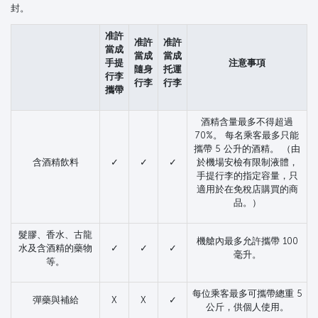
封。
准許
准許
准許
當成
當成
當成
手提
注意事項
隨身
托運
行李
行李
行李
攜帶
酒精含量最多不得超過
70%。 每名乘客最多只能
攜帶 5 公升的酒精。 （由
含酒精飲料
✓
✓
✓
於機場安檢有限制液體，
手提行李的指定容量，只
適用於在免稅店購買的商
品。）
髮膠、香水、古龍
機艙內最多允許攜帶 100
水及含酒精的藥物
✓
✓
✓
毫升。
等。
每位乘客最多可攜帶總重 5
彈藥與補給
X
X
✓
公斤，供個人使用。