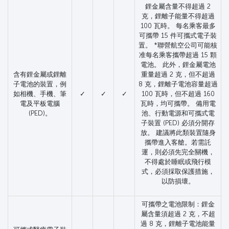
鋰金屬含量不得超過 2
克，鋰離子能量不得超過
100 瓦時。 每名乘客最多
可攜帶 15 件可攜式電子裝
置。 *聯營航空公司可能核
准每名乘客攜帶超過 15 顆
電池。 此外，鋰金屬電池
含有鋰金屬或鋰離
重量超過 2 克，但不超過
子電池的裝置，例
8 克，鋰離子電池容量超過
如相機、手機、筆
✓
✓
✓
100 瓦時，但不超過 160
電及平板電腦
瓦時，均可攜帶。 備用電
(PED)。
池、行動電源和可攜式電
子裝置 (PED) 必須分開存
放。 建議將此類裝置隨身
攜帶進入客艙。若需託
運，則必須先完全關機，
不得處於睡眠或飛行模
式，必須採取保護措施，
以防損壞。
可攜帶之電池限制：鋰金
屬含量須超過 2 克，不超
過 8 克，鋰離子電池能量