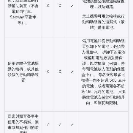
椅，或是類似的行
電池接點必須經過絕緣處
動輔助裝置（不含
X
X
✓
理，以防短路。
電動自行車、
禁止攜帶可用於輪椅或行
Segway 平衡車
動輔助裝置的溢漏式（液
等）。
體）備用電池。
備用電池和從行動輔助裝
置拆卸下的電池，必須帶
入機艙中。 拆卸下的電池
或備用電池必須妥善保
使用鋰離子電池驅
護，以防損壞（例如：將
動的輪椅，或其他
每顆電池放入個別的保護
X
X
✓
類似的行動輔助裝
盒中）。 每名乘客最多可
置
攜帶一顆不超過 300 瓦時
的電池，或者兩顆各不超
過 160 瓦時的電池。 只要
將鋰電池安裝於行動輔具
內，即無瓦時限制。
居家與體育賽事中
使用的不易燃、無
✓
✓
✓
毒或無副作用的噴