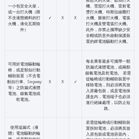
擦起火的火柴、藍焰打火
一小包安全火柴，
機、雪茄打火機、雷射電
或一台打火機（限
漿打火機、特斯拉線圈打
不含液態燃料的打
✓
X
X
火機、脈衝打火機、電弧
火機，液化瓦斯除
打火機及雙電弧打火機。
外）
此外，亦禁止攜帶缺少安
全帽或防意外啟動保護裝
置的鋰電池驅動打火機。
.
每名乘客最多可攜帶一顆
可用於電池驅動輪
防漏式液體電池，或兩顆
椅，或是類似行動
鎳氫電池及乾電池。 若需
輔助裝置（不含電
從輪椅或行動輔助裝置中
動自行車、Segway
X
X
✓
移除電池，則必須將其放
等）之防漏式液體
入原廠包裝，或是電池保
電池、鎳氫電池或
護盒內，電池端子也必須
乾電池。
進行絕緣處理，以防止短
路。
若需從輪椅或行動輔助裝
使用溢漏式（液
置拆卸電池，必須將其放
體）電池驅動的輪
入原包裝或電池容器內，