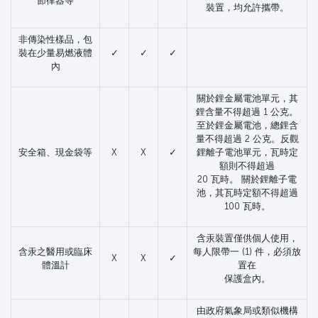
節律器等
裝置，均允許攜帶。
非傳染性樣品，包
裝在少量易燃液體
✓
✓
✓
內
關於鋰金屬電池單元，其
鋰含量不得超過 1 公克。
至於鋰金屬電池，總鋰含
量不得超過 2 公克。反觀
安全箱、現金袋等
X
X
✓
鋰離子電池單元，瓦時定
額則不得超過
20 瓦時。 關於鋰離子電
池，其瓦時定額不得超過
100 瓦時。
含汞裝置僅供個人使用，
含汞之醫用或臨床
每人限帶一 (1) 件，必須放
X
X
✓
體溫計
置在
保護盒內。
由政府氣象局或類似機構