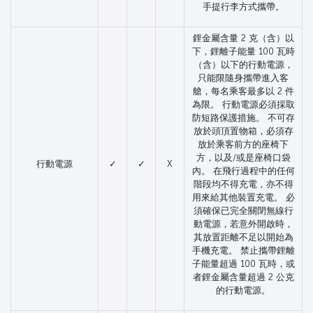
手提行李方式攜帶。
鋰金屬含量 2 克（含）以
下，鋰離子能量 100 瓦時
（含）以下的行動電源，
只能限隨身攜帶進入客
艙，每名乘客最多以 2 件
為限。 行動電源必須採取
防短路保護措施。 不可存
放於頭頂置物箱，必須存
放於乘客前方的座椅下
方，以及/或是座椅口袋
行動電源
✓
✓
X
內。 在飛行過程中的任何
階段均不得充電，亦不得
用來給其他裝置充電。 必
須確保已完全關閉無線行
動電源，若意外開啟時，
其放置距離不足以開始為
手機充電。 禁止攜帶鋰離
子能量超過 100 瓦時，或
者鋰金屬含量超過 2 公克
的行動電源。