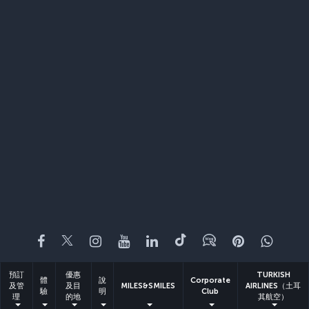
Facebook
Twitter
Instagram
YouTube
LinkedIn
Tiktok
部落格
Pinterest
What
預訂
優惠
TURKISH
體
說
Corporate
及管
及目
MILES&SMILES
AIRLINES（土耳
驗
明
Club
理
的地
其航空）