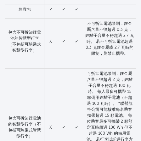
急救包
✓
✓
✓
不可拆卸電池限制：鋰金
屬含量不得超過 0.3 克，
包含不可拆卸鋰電
鋰離子容量不得超過 2.7 瓦
池的智慧型行李
X
✓
✓
時。 若不可拆卸電池超過
（不包括可騎乘式
0.3 克鋰金屬或 2.7 瓦時的
智慧型行李）
限制，則禁止攜帶。
可拆卸電池限制：鋰金屬
含量不得超過 2 克，鋰離
子容量不得超過 100 瓦
時。 每人最多可攜帶 15
顆備用鋰離子電池（不超
過 100 瓦時）。 *聯營航
空公司可能核准每名乘客
攜帶超過 15 顆電池。 每
包含可拆卸鋰電池
位乘客最多可攜帶 2 顆額
的智慧型行李（不
X
✓
✓
定瓦時超過 100 Wh 但不
包括可騎乘式智慧
超過 160 Wh 的備用電
型行李）
池。 若行李以託運行李方