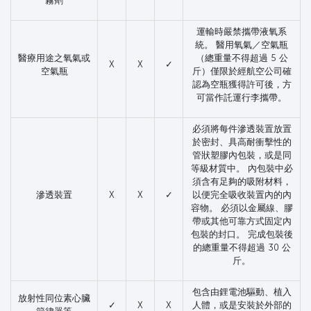
霧劑
運輸時嚴禁攜帶液氧系
統。 醫用氧氣／空氣瓶
醫療用途之氧氣或
（總重量不得超過 5 公
X
X
✓
空氣瓶
斤）僅限於經航空公司確
認為空瓶獲得許可後，方
可當作託運行李攜帶。
必須將每件滲透裝置放置
於密封、具高耐衝擊性的
管狀塑膠內包裝，或是同
等級材質中。 內包裝中必
須含有足夠的吸附材料，
滲透裝置
X
X
✓
以便完全吸收裝置內的內
容物。 必須以金屬線、膠
帶或其他可靠方式固定內
包裝的封口。 完成包裝後
的總重量不得超過 30 公
斤。
包含由鋰電池驅動、植入
放射性同位素心臟
✓
X
X
人體，或是安裝於外部的