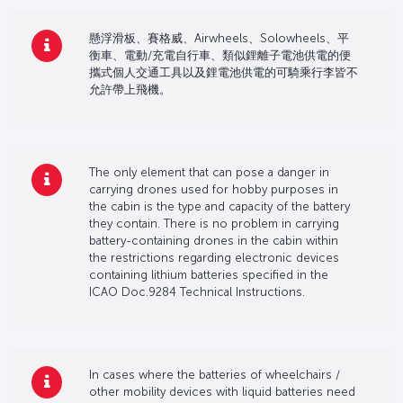
懸浮滑板、賽格威、Airwheels、Solowheels、平
衡車、電動/充電自行車、類似鋰離子電池供電的便
攜式個人交通工具以及鋰電池供電的可騎乘行李皆不
允許帶上飛機。
The only element that can pose a danger in
carrying drones used for hobby purposes in
the cabin is the type and capacity of the battery
they contain. There is no problem in carrying
battery-containing drones in the cabin within
the restrictions regarding electronic devices
containing lithium batteries specified in the
ICAO Doc.9284 Technical Instructions.
In cases where the batteries of wheelchairs /
other mobility devices with liquid batteries need