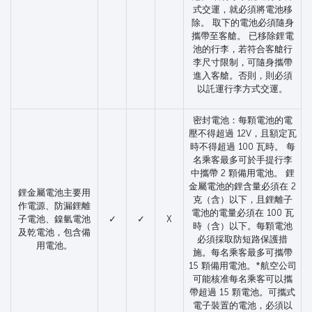
式交運，就必須將電池移
除。 取下的電池必須隨身
攜帶至客艙。 已移除鋰電
池的行李，若符合客艙行
李尺寸限制，可隨身攜帶
進入客艙。否則，則必須
以託運行李方式交運。
密封電池：每顆電池的電
壓不得超過 12V，且額定瓦
時不得超過 100 瓦時。 每
名乘客最多可於手提行李
中攜帶 2 顆備用電池。 鋰
金屬電池的鋰含量必須在 2
鋰金屬電池主要用
克（含）以下，且鋰離子
作電源、防漏鋰離
電池的電量必須在 100 瓦
子電池、鎳氫電池
✓
✓
X
時（含）以下。每顆電池
及乾電池，包含備
必須採取防短路保護措
用電池。
施。每名乘客最多可攜帶
15 顆備用電池。*航空公司
可能核准每名乘客可以攜
帶超過 15 顆電池。可攜式
電子裝置的電池，必須以