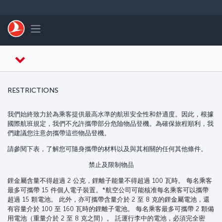
跳至主內容
Toggle navigation
RESTRICTIONS
我們始終致力於為乘客提供最高水準的航班安全性和舒適度。因此，根據
國際航班規定，我們不允許攜帶部分危險物品登機。為確保旅程順利，我
們建議您注意勿攜帶這些物品登機。
請參閱下表，了解您可隨身攜帶的材料以及與其相關的任何其他條件。
禁止及限制物品
鋰金屬含量不得超過 2 公克，鋰離子能量不得超過 100 瓦時。 每名乘客
最多可攜帶 15 件個人電子裝置。*航空公司可能核准每名乘客可以攜帶
超過 15 顆電池。 此外，亦可攜帶含量介於 2 至 8 克的鋰金屬電池，還
有容量介於 100 至 160 瓦時的鋰離子電池。 每名乘客最多可攜帶 2 顆備
用電池（重量介於 2 至 8 克之間）。 託運行李中的電池，必須完全密