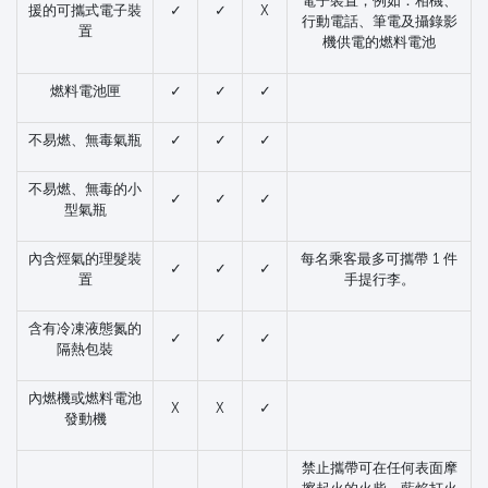
電子裝置，例如：相機、
援的可攜式電子裝
✓
✓
X
行動電話、筆電及攝錄影
置
機供電的燃料電池
燃料電池匣
✓
✓
✓
不易燃、無毒氣瓶
✓
✓
✓
不易燃、無毒的小
✓
✓
✓
型氣瓶
內含烴氣的理髮裝
每名乘客最多可攜帶 1 件
✓
✓
✓
置
手提行李。
含有冷凍液態氮的
✓
✓
✓
隔熱包裝
內燃機或燃料電池
X
X
✓
發動機
禁止攜帶可在任何表面摩