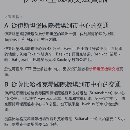
大眾運輸：
A. 從伊斯坦堡國際機場到市中心的交通
伊斯坦堡國際機場位於伊斯坦堡的歐洲一側，位於黑海沿岸的社區、
Tayakadın 和 Akpınar 村莊之間。
伊斯坦堡機場離市中心約 42 公里。Havaist 巴士前往許多中央且易到達
的地點，例如 Taksim 塔克辛、Beşiktaş 貝西克塔需、Yenikapı 業尼卡
帕、Bahçeşehir 巴赫契歇兒和 Kadıköy 科茲亞塔呃。
您也可搭乘 İETT 巴士前往市中心。更多資訊請參看
伊斯坦堡機場交通
頁
面。
B. 從薩比哈格克琴國際機場到市中心的交通
伊斯坦堡薩比哈格克琴國際機場距離蘇丹艾哈邁德 (Sultanahmet) 市中心
46 公里。可以乘坐 Havabus 班車、地鐵和電車到達。另一個市中心 - 塔
克西姆廣場距離市中心 48 公里。也可以乘坐 Havabus 班車或地鐵到
達。
從薩比哈格克琴國際機場到蘇丹艾哈邁德 (Sultanahmet) 大約需要 2.5 小
時，到塔克辛廣場需要 1.5 小時。