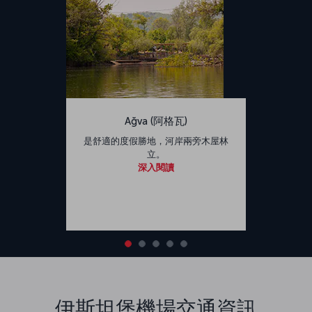
Ağva (阿格瓦)
是舒適的度假勝地，河岸兩旁木屋林
立。
深入閱讀
伊斯坦堡機場交通資訊