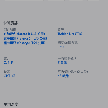
航班，開啟新冒險之旅。
與我們一起探索伊斯坦堡
飛往伊斯坦堡的航班預示著您即將展開全新、令人興奮的體驗。 標誌性
的伊斯提卡爾街與輝煌的多爾瑪巴赫切宮是奧斯曼帝國現代化的象徵，神
快速資訊
奇的博斯普魯斯海峽、神秘的地下宮殿，還有令人心曠神怡的埃米爾根公
鄰近城市
貨幣
園，以及隔著博斯普魯斯海峽相望的魯梅利與安那托利亞堡。 不勝枚
科加厄利 (Kocaeli) (115 公里)
Turkish Lira (TRY)
舉……巴拉特歷史悠久的街道、庫茲岡庫克舒適的氛圍、博斯普魯斯海峽
泰基爾達 (Tekirdağ) (180 公里)
島上的處女塔，以及卡德柯伊充滿活力的夜生活，提供了各式各樣的選
國家/地區代碼
薩卡里亞 (Sakarya) (154 公里)
項，滿足不同的期望。 所有這些地方以及更多景點可以讓您充分體驗伊
+90
斯坦堡的精神，這一切都在世界的中心等著您。
若想體驗全新的故事，請立即預訂飛往伊斯坦堡的航班。
電力
平均咖啡價格
C, E, F
3 歐元
Turkish Airlines 總部位於世界中心伊斯坦堡，提供從伊斯坦堡飛往土耳
其幾乎所有地方以及世界各地眾多城市的直飛航班。 此頁面包含有關伊
時區
平均餐點價格 (2 人份)
斯坦堡的航班與票價，您需要的所有資訊都在這裡。
GMT +3
45 歐元
1-伊斯坦堡機場
伊斯坦堡機場 (IST) 位於城市歐洲一側的阿爾納武特柯伊區。 伊斯坦堡機
場於 2018 年 10 月 29 日正式啟用，以其眾多餐廳、咖啡館與商店以及
Turkish Airlines 旗艦貴賓室與其他高級設施而脫穎而出。 伊斯坦堡機場
擁有 140 萬平方公尺的主航站大樓，是世界第七大機場，也是 Turkish
平均溫度
Airlines 的樞紐。