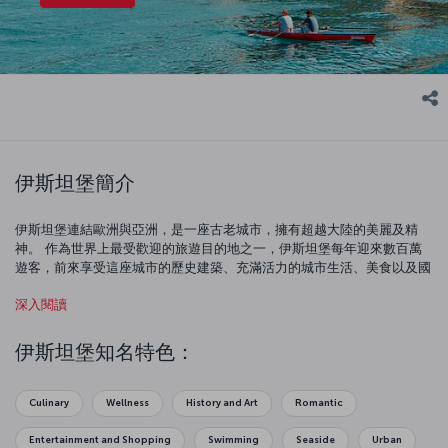
伊斯坦堡簡介
伊斯坦堡連結歐洲與亞洲，是一座古老城市，擁有超越大陸的美麗及精
神。 作為世界上最受歡迎的旅遊目的地之一，伊斯坦堡每年迎來數百萬
遊客，前來享受這座城市的歷史建築、充滿活力的城市生活、美食以及國
際氛圍。 這座體現現代生活各個層面的大都市，也以其豐富的故事突破
深入閱讀
時間的限制。 伊斯坦堡有許多值得參觀的歷史古蹟，其中包括具有數千
年歷史的宏偉聖索菲亞大教堂；托普卡普皇宮是奧斯曼帝國的地標之一；
蘇萊曼清真寺是米馬爾希南的傑作；以及世界上最古老、最大的市場之一
伊斯坦堡知名特色：
大巴扎。 在 Beyoğlu、Nişantaşı、Kadıköy 與 Karaköy 等街區探索伊斯
坦堡的現代面貌。 品嚐伊斯坦堡美味的街頭風味，從貝果到可可雷奇、
從栗子到玉米，應有盡有，並在精緻的米其林星級餐廳探索新菜餚。 在
Culinary
Wellness
History and Art
Romantic
伊斯坦堡，您可以找到適合每個人口味的地方。
伊斯坦堡旅遊指南
頁面
介紹了這座獨一無二城市的景點與活動 - 查看內容並預訂飛往伊斯坦堡的
Entertainment and Shopping
Swimming
Seaside
Urban