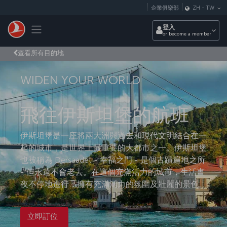
跳至主內容
企業俱樂部
ZH
-
TW
Toggle navigation
登入
or become a member
查看所有目的地
WIDEN YOUR WORLD
飛往伊斯坦堡的航班
伊斯坦堡是一座將兩大洲與過去和現代文明結合在一
起的城市，是世界上最重要的大都市之一。伊斯坦堡
也被稱為 Dersaadet - 幸福之門 - 是個古蹟遍地之所
- 但永遠不會老去。在這個充滿活力的城市，生活晝
夜不停地進行，擁有充滿活力的氛圍及壯麗的景色。
立即訂位