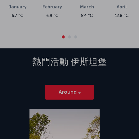
2-薩比哈·格克琴國際機場
January
February
March
April
薩比哈·格克琴國際機場 (SAW) 於 2001 年 1 月 8 日啟用，位於伊斯坦堡
6.7 °C
6.9 °C
8.4 °C
12.8 °C
亞洲一側的彭迪克區。 AJet 是 Turkish Airlines 旗下品牌，營運從薩比
哈·格克琴國際機場起飛的伊斯坦堡航班。 該機場以土耳其第一批女飛行
員之一薩比哈·格克琴 (Sabiha Gökçen) 的名字命名，是土耳其最繁忙的
機場之一。 薩比哈·格克琴國際機場向旅客提供各種餐飲場所與購物機
會，以及禮拜場所與飯店等設施。
熱門活動
伊斯坦堡
Around