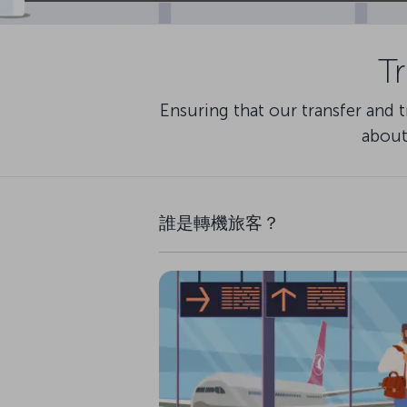
T
Ensuring that our transfer and 
about
誰是轉機旅客？