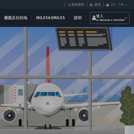
企業俱樂部
搜尋
ZH
-
TW
登入
優惠及目的地
MILES&SMILES
說明
or become a member