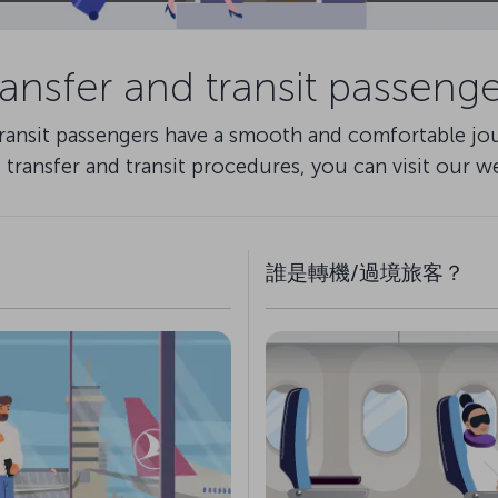
ransfer and transit passenge
transit passengers have a smooth and comfortable jour
 transfer and transit procedures, you can visit our we
誰是轉機/過境旅客？