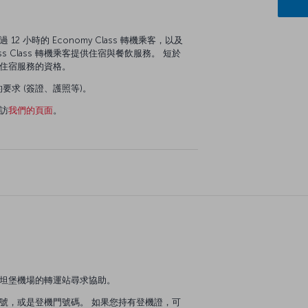
 小時的 Economy Class 轉機乘客，以及
ess Class 轉機乘客提供住宿與餐飲服務。 短於
住宿服務的資格。
要求 (簽證、護照等)。
訪
我們的頁面
。
坦堡機場的轉運站尋求協助。
號，或是登機門號碼。 如果您持有登機證，可