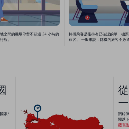
之間的機場停留不超過 24 小時的
轉機乘客是指持有已確認的單一機票
行程。
旅客。 一般來說，轉機的旅客不必
國
從
一
國家/
關於
閱以
觀賞