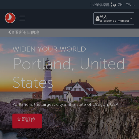
跳至主內容
企業俱樂部
ZH
-
TW
Toggle navigation
登入
or become a member
查看所有目的地
WIDEN YOUR WORLD
Portland, United
States
Portland is the largest city in the state of Oregon, USA.
立即訂位