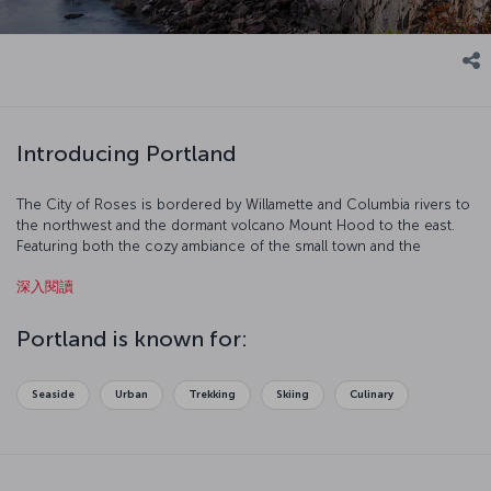
Introducing Portland
The City of Roses is bordered by Willamette and Columbia rivers to
the northwest and the dormant volcano Mount Hood to the east.
Featuring both the cozy ambiance of the small town and the
dynamic rhythm of a metropolis, Portland is also close the Pacific
深入閱讀
coast.
Portland is known for:
Seaside
Urban
Trekking
Skiing
Culinary