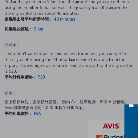
Portland city center is 9 km from the airport and you can get there
using the number 5 bus service. The journey from the airport to
the city center takes about 40 minutes.
從機場出發平均所需時間：
40 minutes
與機場的距離：
9 km
計程車：
If you don’t want to waste time waiting for buses, you can get to
the city center using the 24 hour taxi service that runs from the
airport. The average cost of a taxi from the airport to the city center
is $20.
平均計程車價格：
$20
租車：
踏上嶄新旅程，盡享額外禮遇。 預約 Avis 租車服務，即享 6 折優惠。
Avis 租車優惠適用於 4,000 里程的月租方案。
平均租車價格：
N/A