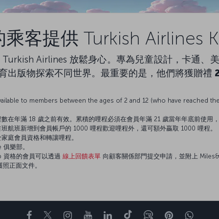
提供 Turkish Airlines Ki
rkish Airlines 放鬆身心。專為兒童設計，卡
育出版物探索不同世界。最重要的是，他們將獲贈禮
 available to members between the ages of 2 and 12 (who have reached the
b 會員賺取的哩程數在年滿 18 歲之前有效。累積的哩程必須在會員年滿 21 歲當年年底前
 會員除了透過首班航班新增到會員帳戶的 1000 哩程歡迎哩程外，還可額外贏取 1000 哩程。
員無法受益於家庭會員資格和轉讓哩程。
ive 俱樂部。
 Club 資格的會員可以透過
線上回饋表單
向顧客關係部門提交申請，並附上 Miles&Smile
或護照正面文件。
。
Facebook
Twitter
Instagram
YouTube
LinkedIn
Tiktok
部落格
Pinterest
What