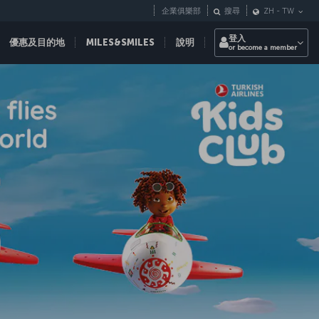
企業俱樂部
搜尋
ZH
-
TW
登入
優惠及目的地
MILES&SMILES
說明
or become a member