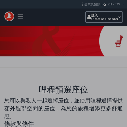
跳至主內容
企業俱樂部
ZH
-
TW
Toggle navigation
登入
or become a member
哩程預選座位
您可以與親人一起選擇座位，並使用哩程選擇提供
額外腿部空間的座位，為您的旅程增添更多舒適
感。
條款與條件