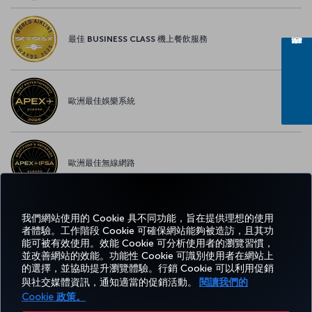
最佳 BUSINESS CLASS 機上餐飲服務
歐洲最佳娛樂系統
歐洲最佳無線網路
我們網站使用的 Cookie 具不同功能，旨在提供理想的使用
者體驗。工作階段 Cookie 可確保網站能夠被造訪，且其功
Facebook
Twitter
Instagram
YouTube
LinkedIn
Tiktok
部落格
Pinterest
What
能可被有效使用。效能 Cookie 可分析使用者的瀏覽習慣，
並改善網站的效能。功能性 Cookie 可識別使用者在網站上
的選擇，並協助提升瀏覽體驗。行銷 Cookie 可以利用促銷
預訂
優惠
TURKISH
體
說
Corporate
與社交媒體資訊，通知適當的促銷活動。
閱讀我們的
及管
及目
MILES&SMILES
AIRLINES（土耳
驗
明
Club
理
的地
其航空）
Cookie 政策。