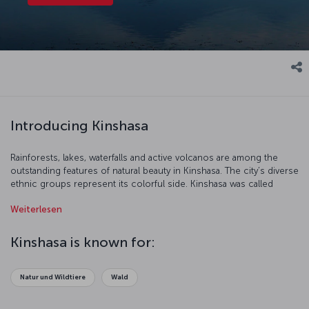
Introducing Kinshasa
Rainforests, lakes, waterfalls and active volcanos are among the
outstanding features of natural beauty in Kinshasa. The city’s diverse
ethnic groups represent its colorful side. Kinshasa was called
Léopoldville during the Flemish occupation, and Kinshasa has been
Weiterlesen
the legal name of this old city since 1967. Kinshasa is a great city for
nature lovers who want to discover new and interesting places.
Kinshasa is known for:
Natur und Wildtiere
Wald