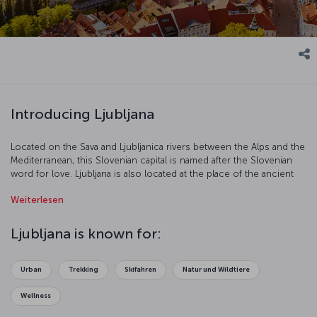
Introducing Ljubljana
Located on the Sava and Ljubljanica rivers between the Alps and the
Mediterranean, this Slovenian capital is named after the Slovenian
word for love. Ljubljana is also located at the place of the ancient
Roman city Emona. It has been conquered and suffered
Weiterlesen
destruction at the hands of many civilizations throughout history,
and for a long time was under the rule of the Germanic House of
Habsburg. The city was a part of Yugoslavia between the years 1918
Ljubljana is known for:
and 1991. Later, with the declaration of independence of Slovenia,
Ljubljana became a capital city again in its own right.
Urban
Trekking
Skifahren
Natur und Wildtiere
Wellness