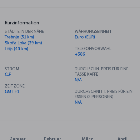
Kurzinformation
STÄDTE IN DER NÄHE
WÄHRUNGSEINHEIT
Trebnje (51 km)
Euro (EUR)
Skofja Loka (39 km)
TELEFONVORWAHL
Litija (40 km)
+386
STROM
DURCHSCHN. PREIS FÜR EINE
TASSE KAFFE
C,F
N/A
ZEITZONE
DURCHSCHNITT. PREIS FÜR EIN
GMT +1
ESSEN (2 PERSONEN)
N/A
Januar
Februar
März
April