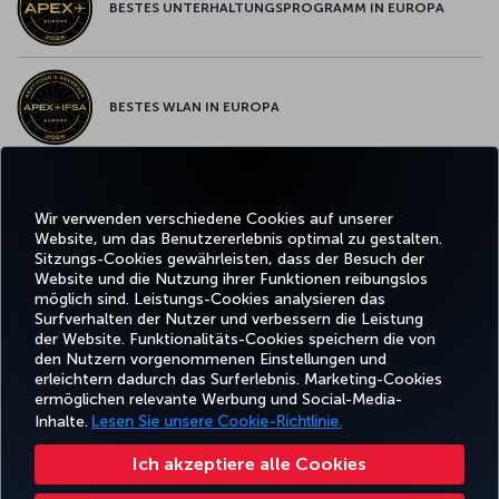
BESTES UNTERHALTUNGSPROGRAMM IN EUROPA
BESTES WLAN IN EUROPA
Wir verwenden verschiedene Cookies auf unserer
Facebook
Twitter
Instagram
YouTube
LinkedIn
TikTok
Blog
Whatsa
Website, um das Benutzererlebnis optimal zu gestalten.
Sitzungs-Cookies gewährleisten, dass der Besuch der
Website und die Nutzung ihrer Funktionen reibungslos
BUCHEN
ANGEBOTE
TURKISH
UND
ERLEBNIS
UND
HILFE
AIRLINES
MILES&SMIL
möglich sind. Leistungs-Cookies analysieren das
VERWALTEN
REISEZIELE
HOLIDAYS
Surfverhalten der Nutzer und verbessern die Leistung
der Website. Funktionalitäts-Cookies speichern die von
den Nutzern vorgenommenen Einstellungen und
erleichtern dadurch das Surferlebnis. Marketing-Cookies
Barrierefreiheit
Impressum
Datenschutz- und Cookie-Richtlinie
Rechtliche Hinweise
ermöglichen relevante Werbung und Social-Media-
Fluggastrechte
Cookie-Einstellungen ändern
Rechte betroffener Personen in der EU
Inhalte.
Lesen Sie unsere Cookie-Richtlinie.
49 69 86 799 849
Ich akzeptiere alle Cookies
Turkish Airlines Copyright © 1996–2025 Die Turkish Airlines Miles&Smiles Mastercard Gold Kreditkarte wird von der Advanzia
Bank S.A. gemäß einer Lizenz von Mastercard International ausgegeben. ¹ Der Mastercard-Wechselkurs, der für Zahlungen