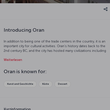
Introducing Oran
In addition to being one of the trade centers in the country, it is an
important city for cultural activities. Oran’s history dates back to the
2nd century BC, and the city has hosted many civilizations including
Spanish, Ottoman, and French civilizations. Oran is highly modern
Weiterlesen
and lively, and is a special city which offers unforgettable moments.
Oran is known for:
Kunst und Geschichte
Küste
Dessert
Kurzinformation