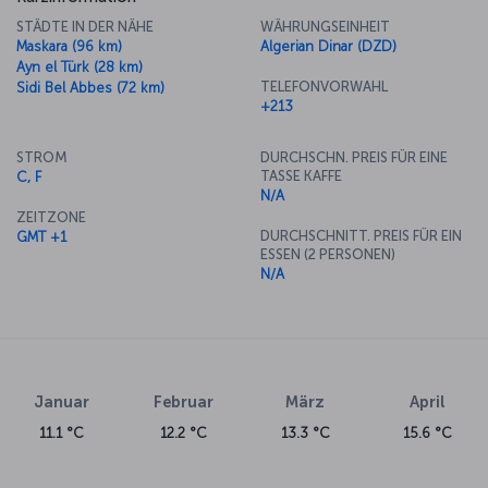
STÄDTE IN DER NÄHE
WÄHRUNGSEINHEIT
Maskara (96 km)
Algerian Dinar (DZD)
Ayn el Türk (28 km)
TELEFONVORWAHL
Sidi Bel Abbes (72 km)
+213
STROM
DURCHSCHN. PREIS FÜR EINE
TASSE KAFFE
C, F
N/A
ZEITZONE
DURCHSCHNITT. PREIS FÜR EIN
GMT +1
ESSEN (2 PERSONEN)
N/A
Januar
Februar
März
April
11.1 °C
12.2 °C
13.3 °C
15.6 °C