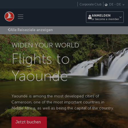
Zum Hauptmenü
Corporate Club
DE
-
DE
Toggle navigation
ANMELDEN
or become a member
Alle Reiseziele anzeigen
WIDEN YOUR WORLD
Flights to
Yaounde
Yaoundé is among the most developed cities of
Cameroon, one of the most important countries in
Middle Africa, as well as being the capital of the country.
Jetzt buchen