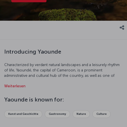
Introducing Yaounde
Characterized by verdant natural landscapes and a leisurely rhythm
of life, Yaoundé, the capital of Cameroon, is a prominent
administrative and cultural hub of the country, as well as one of
Central Africa’s most tranquil destinations. Surrounded by lush
Weiterlesen
rainforests, the city often described by various sources as “built on
seven hills” is home to a number of walking trails, natural parks,
botanical gardens, and panoramic viewpoints. In addition, visitors
Yaounde is known for:
will find a vibrant culinary and artistic scene, along with museums,
lively local markets, and expansive boulevards. With its serene
natural surroundings and an inviting atmosphere for exploration,
Kunst und Geschichte
Gastronomy
Nature
Culture
Yaoundé offers exceptional opportunity for travelers seeking an
experience beyond traditional city tours.