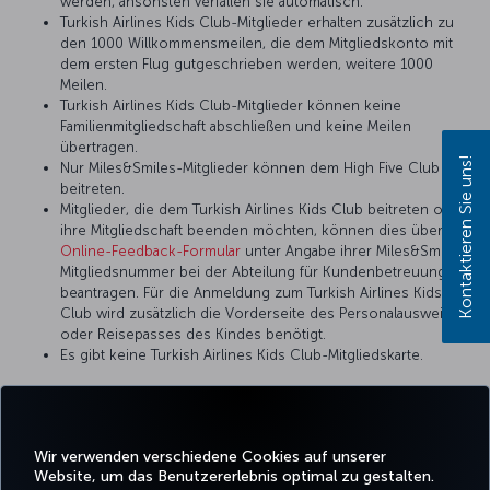
werden, ansonsten verfallen sie automatisch.
Turkish Airlines Kids Club-Mitglieder erhalten zusätzlich zu
den 1000 Willkommensmeilen, die dem Mitgliedskonto mit
dem ersten Flug gutgeschrieben werden, weitere 1000
Meilen.
Turkish Airlines Kids Club-Mitglieder können keine
Familienmitgliedschaft abschließen und keine Meilen
übertragen.
Kontaktieren Sie uns!
Nur Miles&Smiles-Mitglieder können dem High Five Club
beitreten.
Mitglieder, die dem Turkish Airlines Kids Club beitreten oder
ihre Mitgliedschaft beenden möchten, können dies über das
Online-Feedback-Formular
unter Angabe ihrer Miles&Smiles-
Mitgliedsnummer bei der Abteilung für Kundenbetreuung
beantragen. Für die Anmeldung zum Turkish Airlines Kids
Club wird zusätzlich die Vorderseite des Personalausweises
oder Reisepasses des Kindes benötigt.
Es gibt keine Turkish Airlines Kids Club-Mitgliedskarte.
Wir verwenden verschiedene Cookies auf unserer
Facebook
Twitter
Instagram
YouTube
LinkedIn
TikTok
Blog
Whatsa
Website, um das Benutzererlebnis optimal zu gestalten.