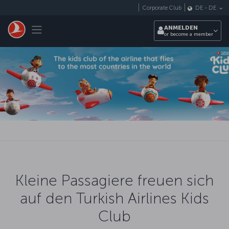
Zum Hauptmenü
Corporate Club
DE
-
DE
Toggle navigation
ANMELDEN
or become a member
Kleine Passagiere freuen sich
auf den Turkish Airlines Kids
Club