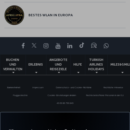
BESTES WLAN IN EUROPA
Facebook
Twitter
Instagram
YouTube
LinkedIn
TikTok
Blog
Whatsa
BUCHEN
ANGEBOTE
TURKISH
UND
ERLEBNIS
UND
HILFE
AIRLINES
MILES&SMIL
VERWALTEN
REISEZIELE
HOLIDAYS
Barrierefreiheit
Impressum
Datenschutz- und Cookie-Richtlinie
Rechtliche Hinweise
Fluggastrechte
Cookie-Einstellungen ändern
Rechte betroffener Personen in der EU
49 69 86 799 849
Turkish Airlines Copyright © 1996–2025 Die Turkish Airlines Miles&Smiles Mastercard Gold Kreditkarte wird von der Advanzia
Bank S.A. gemäß einer Lizenz von Mastercard International ausgegeben. ¹ Der Mastercard-Wechselkurs, der für Zahlungen
in Fremdwährungen verwendet wird, enthält einen Aufschlag. Für weitere Informationen besuchen Sie bitte
https://travelprepaid.mastercard.com/rates
.² Für Bargeldabhebungen am Schalter/am Geldautomaten werden Zinsen