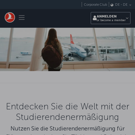
Zum Hauptmenü
Corporate Club
DE
-
DE
Toggle navigation
ANMELDEN
or become a member
Entdecken Sie die Welt mit der
Studierendenermäßigung
Nutzen Sie die Studierendenermäßigung für